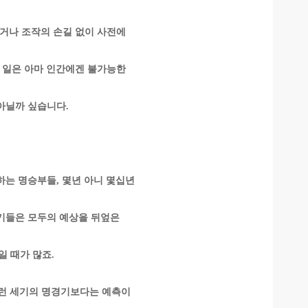
거나 조작의 손길 없이 사전에
 일은 아마 인간에겐 불가능한
아닐까 싶습니다.
하는 명승부들, 몇년 아니 몇십년
기들은 모두의 예상을 뒤엎은
일 때가 많죠.
이런 세기의 명경기보다는 예측이