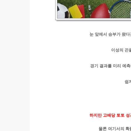
눈 앞에서 승부가 왔
이성의 끈
경기 결과를 미리 예
쉽
하지만 고배당 토토 
물론 여기서의 확률