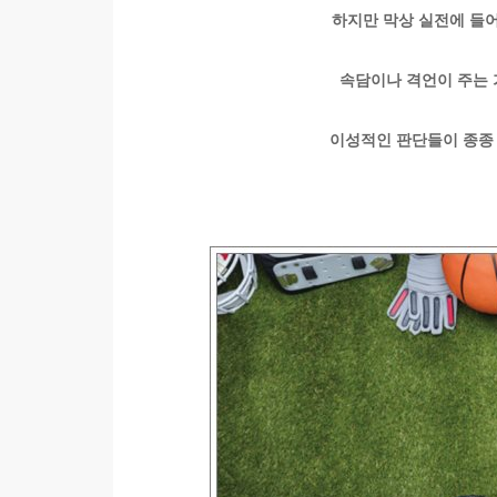
하지만 막상 실전에 들
속담이나 격언이 주는
이성적인 판단들이 종종