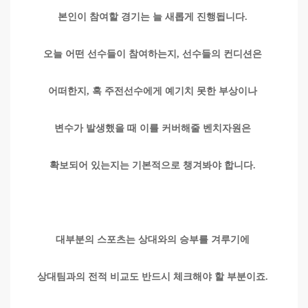
본인이 참여할 경기는 늘 새롭게 진행됩니다.
오늘 어떤 선수들이 참여하는지, 선수들의 컨디션은
어떠한지, 혹 주전선수에게 예기치 못한 부상이나
변수가 발생했을 때 이를 커버해줄 벤치자원은
확보되어 있는지는 기본적으로 챙겨봐야 합니다.
대부분의 스포츠는 상대와의 승부를 겨루기에
상대팀과의 전적 비교도 반드시 체크해야 할 부분이죠.