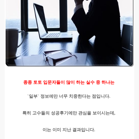
종종 토토 입문자들이 많이 하는 실수 중 하나는
`일부` 정보에만 너무 치중한다는 점입니다.
특히 고수들의 성공후기에만 관심을 보이시는데,
이는 이미 지난 결과입니다.