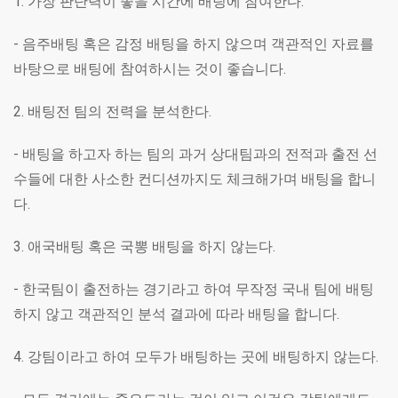
1. 가장 판단력이 좋을 시간에 배팅에 참여한다.
- 음주배팅 혹은 감정 배팅을 하지 않으며 객관적인 자료를
바탕으로 배팅에 참여하시는 것이 좋습니다.
2. 배팅전 팀의 전력을 분석한다.
- 배팅을 하고자 하는 팀의 과거 상대팀과의 전적과 출전 선
수들에 대한 사소한 컨디션까지도 체크해가며 배팅을 합니
다.
3. 애국배팅 혹은 국뽕 배팅을 하지 않는다.
- 한국팀이 출전하는 경기라고 하여 무작정 국내 팀에 배팅
하지 않고 객관적인 분석 결과에 따라 배팅을 합니다.
4. 강팀이라고 하여 모두가 배팅하는 곳에 배팅하지 않는다.