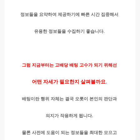
정보들을 요약하여 제공하기에 빠른 시간 집중해서
유용한 정보들을 수집하기 좋습니다.
그럼 지금부터는 고배당 배팅 고수가 되기 위해선
어떤 자세가 필요한지 살펴볼까요.
배팅이란 행위 자체는 결국 오롯이 본인의 판단과
의지가 작용하게 됩니다.
물론 사전에 도움이 되는 정보들을 최대한 모으고