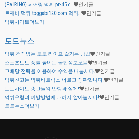
(PAIRING) 페어링 먹튀 pr-45.c…
인기글
토깨비 먹튀 toggabi120.com 먹튀…
인기글
먹튀사이트
더보기
토토뉴스
먹튀 걱정없는 토토 라이프 즐기는 방법
인기글
스포츠토토 승률 높이는 꿀팁정보모음
인기글
고배당 전략을 이용하여 수익을 내봅시다.
인기글
먹튀신고는 먹튀비트릭스 빠르고 정확합니다.
인기글
토토사이트 총판들의 만행과 실체!
인기글
먹튀유형과 예방방법에 대해서 알아봅시다!
인기글
토토뉴스
더보기