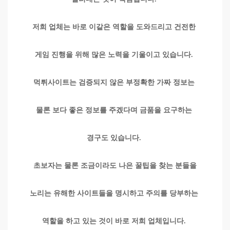
저희 업체는 바로 이같은 역할을 도와드리고 건전한
게임 진행을 위해 많은 노력을 기울이고 있습니다.
먹튀사이트는 검증되지 않은 부정확한 가짜 정보는
물론 보다 좋은 정보를 주겠다며 금품을 요구하는
경구도 있습니다.
초보자는 물론 조금이라도 나은 꿀팁을 찾는 분들을
노리는 유해한 사이트들을 명시하고 주의를 당부하는
역할을 하고 있는 것이 바로 저희 업체입니다.