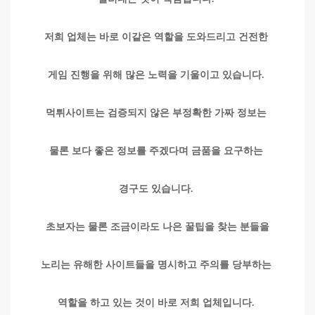
저희 업체는 바로 이같은 역할을 도와드리고 건전한
게임 진행을 위해 많은 노력을 기울이고 있습니다.
먹튀사이트는 검증되지 않은 부정확한 가짜 정보는
물론 보다 좋은 정보를 주겠다며 금품을 요구하는
경구도 있습니다.
초보자는 물론 조금이라도 나은 꿀팁을 찾는 분들을
노리는 유해한 사이트들을 명시하고 주의를 당부하는
역할을 하고 있는 것이 바로 저희 업체입니다.