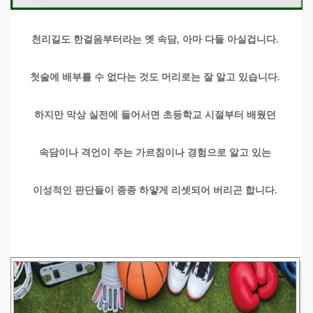
천리길도 한걸음부터라는 옛 속담, 아마 다들 아실겁니다.
첫술에 배부를 수 없다는 것도 머리로는 잘 알고 있습니다.
하지만 막상 실전에 들어서면 초등학교 시절부터 배웠던
속담이나 격언이 주는 가르침이나 경험으로 알고 있는
이성적인 판단들이 종종 하얗게 리셋되어 버리곤 합니다.