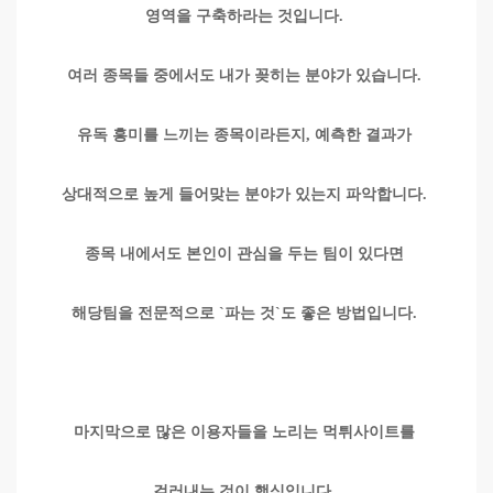
영역을 구축하라는 것입니다.
여러 종목들 중에서도 내가 꽂히는 분야가 있습니다.
유독 흥미를 느끼는 종목이라든지, 예측한 결과가
상대적으로 높게 들어맞는 분야가 있는지 파악합니다.
종목 내에서도 본인이 관심을 두는 팀이 있다면
해당팀을 전문적으로 `파는 것`도 좋은 방법입니다.
마지막으로 많은 이용자들을 노리는 먹튀사이트를
걸러내는 것이 핵심입니다.