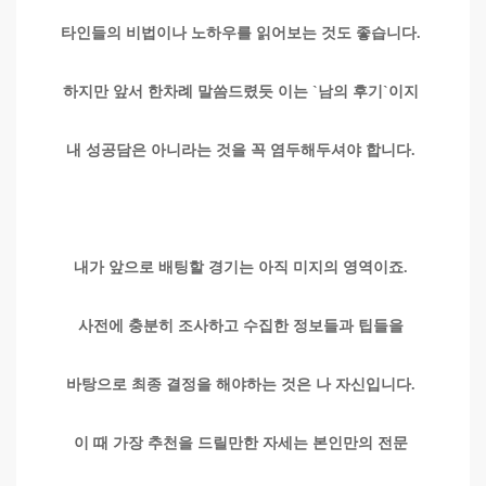
타인들의 비법이나 노하우를 읽어보는 것도 좋습니다.
하지만 앞서 한차례 말씀드렸듯 이는 `남의 후기`이지
내 성공담은 아니라는 것을 꼭 염두해두셔야 합니다.
내가 앞으로 배팅할 경기는 아직 미지의 영역이죠.
사전에 충분히 조사하고 수집한 정보들과 팁들을
바탕으로 최종 결정을 해야하는 것은 나 자신입니다.
이 때 가장 추천을 드릴만한 자세는 본인만의 전문