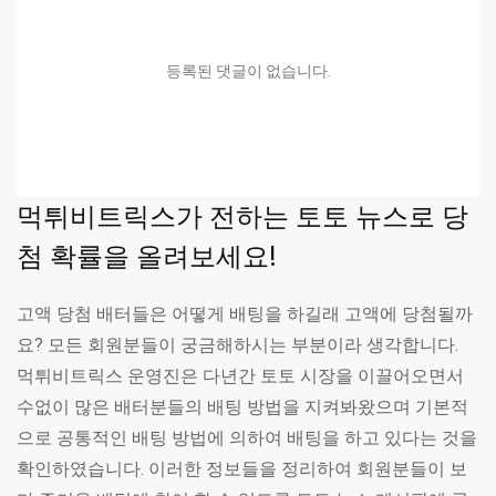
등록된 댓글이 없습니다.
먹튀비트릭스가 전하는 토토 뉴스로 당
첨 확률을 올려보세요!
고액 당첨 배터들은 어떻게 배팅을 하길래 고액에 당첨될까
요? 모든 회원분들이 궁금해하시는 부분이라 생각합니다.
먹튀비트릭스 운영진은 다년간 토토 시장을 이끌어오면서
수없이 많은 배터분들의 배팅 방법을 지켜봐왔으며 기본적
으로 공통적인 배팅 방법에 의하여 배팅을 하고 있다는 것을
확인하였습니다. 이러한 정보들을 정리하여 회원분들이 보