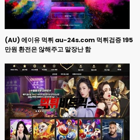
(AU) 에이유 먹튀 au-24s.com 먹튀검증 195
만원 환전은 않해주고 말장난 함