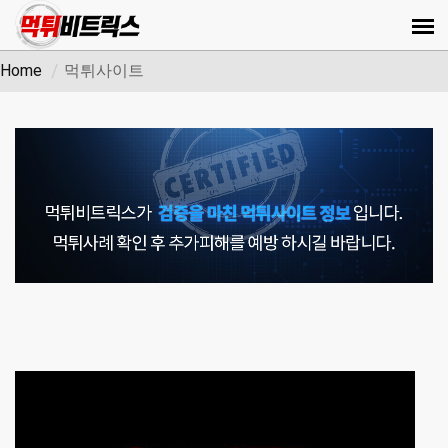
Home
먹튀사이트