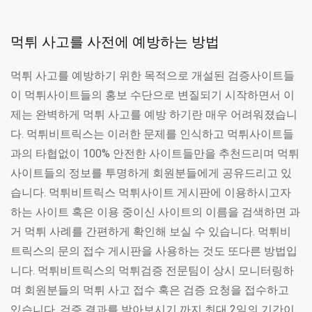
먹튀 사고를 사전에 예방하는 방법
먹튀 사고를 예방하기 위한 목적으로 개설된 검증사이트들
이 먹튀사이트들의 홍보 수단으로 변질되기 시작하면서 이
제는 완벽하게 먹튀 사고를 예방 하기란 매우 어려워졌습니
다. 먹튀비트릭스는 이러한 문제를 인식하고 먹튀사이트들
과의 타협없이 100% 안전한 사이트들만을 추천드리며 먹튀
사이트들의 정보를 투명하게 회원분들에게 공유드리고 있
습니다. 먹튀비트릭스 먹튀사이트 게시판에 이용하시고자
하는 사이트 혹은 이용 중이신 사이트의 이름을 검색하면 과
거 먹튀 사례를 간편하게 확인해 보실 수 있습니다. 먹튀비
트릭스의 문의 접수 게시판을 사용하는 것도 또다른 방법입
니다. 먹튀비트릭스의 먹튀검증 전문팀이 상시 모니터링하
며 회원분들의 먹튀 사고 접수 혹은 검증 요청을 접수하고
있습니다. 검증 결과를 받아보시기 까지 최대 2일의 기간이