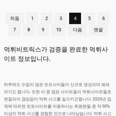
처음
1
2
3
4
5
6
7
8
9
10
다음
맨끝
먹튀비트릭스가 검증을 완료한 먹튀사
이트 정보입니다.
하루에도 수없이 많은 토토사이들이 신규로 생성되며 폐쇄
되기도 합니다. 또한 이 중 많은 사이트들이 먹튀사이트들로
변질되어 끊임없이 먹튀 사고를 일으키곤합니다. 2020년 집
계에 따르면 토토사이트를 이용하시는 회원분들 중 약 90%
이상이 먹튀 사고를 경험한 것으로 나타났습니다. 먹튀 사고