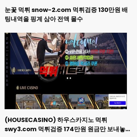
눈꽃 먹튀 snow-2.com 먹튀검증 130만원 배
팅내역을 핑계 삼아 전액 몰수
(HOUSECASINO) 하우스카지노 먹튀
swy3.com 먹튀검증 174만원 원금만 보내놓고