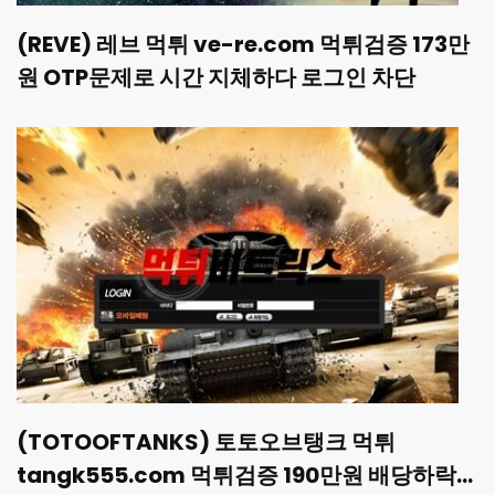
(REVE) 레브 먹튀 ve-re.com 먹튀검증 173만
원 OTP문제로 시간 지체하다 로그인 차단
(TOTOOFTANKS) 토토오브탱크 먹튀
tangk555.com 먹튀검증 190만원 배당하락으