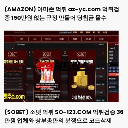
(AMAZON) 아마존 먹튀 az-yc.com 먹튀검
증 150만원 없는 규정 만들어 당첨금 몰수
(SOBET) 소벳 먹튀 SO-123.COM 먹튀검증 36
만원 업체와 상부총판의 분쟁으로 코드삭제