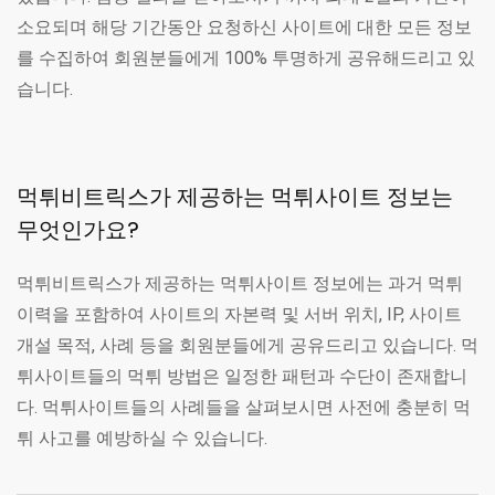
소요되며 해당 기간동안 요청하신 사이트에 대한 모든 정보
를 수집하여 회원분들에게 100% 투명하게 공유해드리고 있
습니다.
먹튀비트릭스가 제공하는 먹튀사이트 정보는
무엇인가요?
먹튀비트릭스가 제공하는 먹튀사이트 정보에는 과거 먹튀
이력을 포함하여 사이트의 자본력 및 서버 위치, IP, 사이트
개설 목적, 사례 등을 회원분들에게 공유드리고 있습니다. 먹
튀사이트들의 먹튀 방법은 일정한 패턴과 수단이 존재합니
다. 먹튀사이트들의 사례들을 살펴보시면 사전에 충분히 먹
튀 사고를 예방하실 수 있습니다.