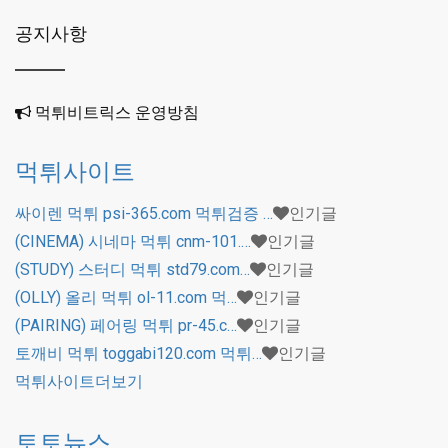
공지사항
먹튀비트릭스 운영방침
먹튀사이트
싸이렌 먹튀 psi-365.com 먹튀검증 …
인기글
(CINEMA) 시네마 먹튀 cnm-101.…
인기글
(STUDY) 스터디 먹튀 std79.com…
인기글
(OLLY) 올리 먹튀 ol-11.com 먹…
인기글
(PAIRING) 페어링 먹튀 pr-45.c…
인기글
토깨비 먹튀 toggabi120.com 먹튀…
인기글
먹튀사이트
더보기
토토뉴스