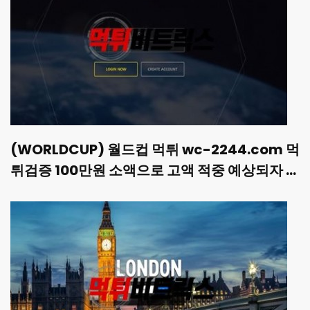
(WORLDCUP) 월드컵 먹튀 wc-2244.com 먹
튀검증 100만원 소액으로 고액 적중 예상되자 아
이피…