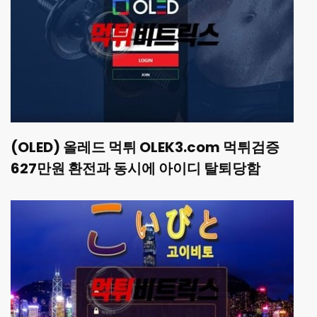
(OLED) 올레드 먹튀 OLEK3.com 먹튀검증
627만원 환전과 동시에 아이디 탈퇴당함