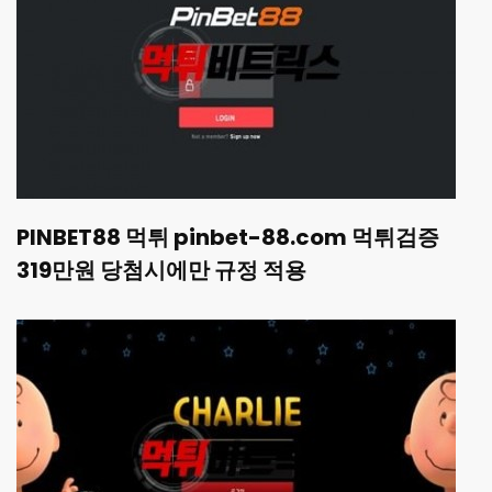
PINBET88 먹튀 pinbet-88.com 먹튀검증
319만원 당첨시에만 규정 적용