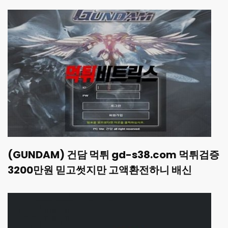
(GUNDAM) 건담 먹튀 gd-s38.com 먹튀검증
3200만원 믿고썻지만 고액환전하니 배신