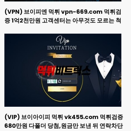
(VPN) 브이피엔 먹튀 vpn-669.com 먹튀검
증 1억2천만원 고객센터는 아무것도 모르는 척
(VIP) 브이아이피 먹튀 vk455.com 먹튀검증
680만원 다폴더 당첨,원금만 보낸 뒤 연락차단