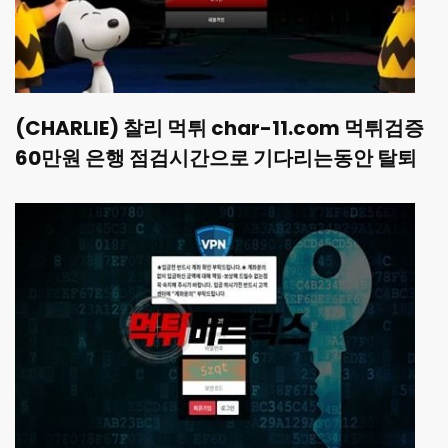
(CHARLIE) 찰리 먹튀 char-11.com 먹튀검증
60만원 은행 점검시간으로 기다리는동안 탈퇴