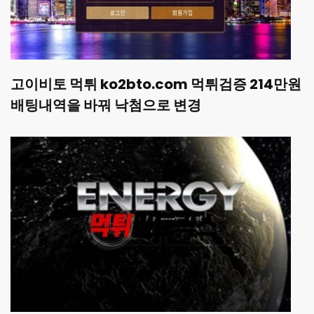
고이비토 먹튀 ko2bto.com 먹튀검증 214만원
배팅내역을 바꿔 낙첨으로 변경