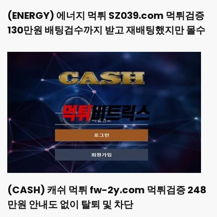
(ENERGY) 에너지 먹튀 SZ039.com 먹튀검증
130만원 배팅검수까지 받고 재배팅했지만 몰수
(CASH) 캐쉬 먹튀 fw-2y.com 먹튀검증 248
만원 안내도 없이 탈퇴 및 차단