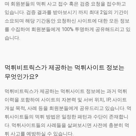
며 회원분들의 먹튀 사고 접수 혹은 검증 요청을 접수하고
있습니다. 검증 결과를 받아보시기 까지 최대 2일의 기간이
소요되며 해당 기간동안 요청하신 사이트에 대한 모든 정보
를 수집하여 회원분들에게 100% 투명하게 공유해드리고 있
습니다.
먹튀비트릭스가 제공하는 먹튀사이트 정보는
무엇인가요?
먹튀비트릭스가 제공하는 먹튀사이트 정보에는 과거 먹튀
이력을 포함하여 사이트의 자본력 및 서버 위치, IP, 사이트
개설 목적, 사례 등을 회원분들에게 공유드리고 있습니다. 먹
튀사이트들의 먹튀 방법은 일정한 패턴과 수단이 존재합니
다. 먹튀사이트들의 사례들을 살펴보시면 사전에 충분히 먹
튀 사고를 예방하실 수 있습니다.