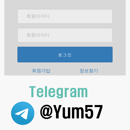
로그인
회원가입
정보찾기