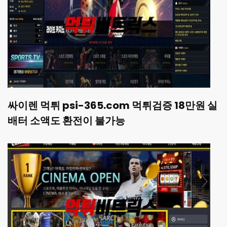
싸이렌 먹튀 psi-365.com 먹튀검증 18만원 실
배터 소액도 환전이 불가능