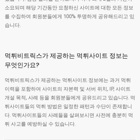
소요되며 해당 기간동안 요청하신 사이트에 대한 모든 정보
를 수집하여 회원분들에게 100% 투명하게 공유해드리고 있
습니다.
먹튀비트릭스가 제공하는 먹튀사이트 정보는
무엇인가요?
먹튀비트릭스가 제공하는 먹튀사이트 정보에는 과거 먹튀
이력을 포함하여 사이트의 자본력 및 서버 위치, IP, 사이트
개설 목적, 사례 등을 회원분들에게 공유드리고 있습니다. 먹
튀사이트들의 먹튀 방법은 일정한 패턴과 수단이 존재합니
다. 먹튀사이트들의 사례들을 살펴보시면 사전에 충분히 먹
튀 사고를 예방하실 수 있습니다.