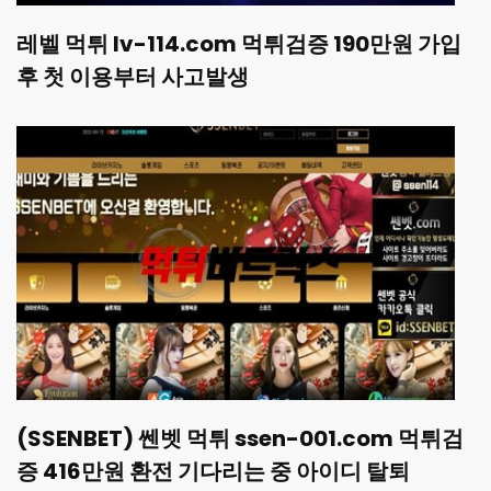
레벨 먹튀 lv-114.com 먹튀검증 190만원 가입
후 첫 이용부터 사고발생
(SSENBET) 쎈벳 먹튀 ssen-001.com 먹튀검
증 416만원 환전 기다리는 중 아이디 탈퇴