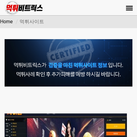
Home
먹튀사이트