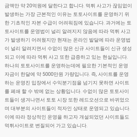
금액만 약 20억원에 달한다고 합니다. 먹튀 사고가 끊임없이
발생하는 가장 근본적인 이유는 토토사이트를 운영하기 위
한 기초적인 자본 수급이 어려워짐에 있습니다. 과거에는 토
토사이트를 운영법이 널리 알려지지 않음에 따라 먹튀 사고
가 발생하기 어려웠지만 현재는 온라인 발달에 따라 운영법
이 널리 알려지면서 수없이 많은 신규 사이트들이 신규 생성
되고 이에 따라 먹튀 사고 또한 급증하고 있는 현실입니다.
하나의 토토사이트를 운영하는데에 필요한 기본적인 운영
자금이 한달에 약 5000만원 가량입니다. 즉, 사이트를 운영
하는 운영진 입장에서 수익분기점을 넘기지 못하면 사이트
를 폐쇄 할 수 밖에 없는 상황입니다. 수없이 많은 토토사이
트들이 생겨나면서 토토 시장 또한 레드오션으로 바뀌었으
며 대부분의 사이트들이 적자인 상태로 운영되고 있습니다.
이에 따라 정상적인 운영을 하고자 개설되었던 사이트들도
먹튀사이트로 변질되어 가고 있습니다.