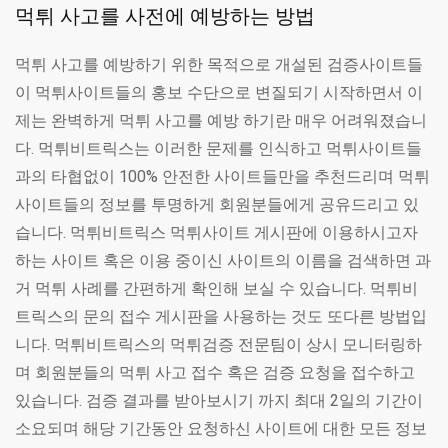
먹튀 사고를 사전에 예방하는 방법
먹튀 사고를 예방하기 위한 목적으로 개설된 검증사이트들
이 먹튀사이트들의 홍보 수단으로 변질되기 시작하면서 이
제는 완벽하게 먹튀 사고를 예방 하기란 매우 어려워졌습니
다. 먹튀비트릭스는 이러한 문제를 인식하고 먹튀사이트들
과의 타협없이 100% 안전한 사이트들만을 추천드리며 먹튀
사이트들의 정보를 투명하게 회원분들에게 공유드리고 있
습니다. 먹튀비트릭스 먹튀사이트 게시판에 이용하시고자
하는 사이트 혹은 이용 중이신 사이트의 이름을 검색하면 과
거 먹튀 사례를 간편하게 확인해 보실 수 있습니다. 먹튀비
트릭스의 문의 접수 게시판을 사용하는 것도 또다른 방법입
니다. 먹튀비트릭스의 먹튀검증 전문팀이 상시 모니터링하
며 회원분들의 먹튀 사고 접수 혹은 검증 요청을 접수하고
있습니다. 검증 결과를 받아보시기 까지 최대 2일의 기간이
소요되며 해당 기간동안 요청하신 사이트에 대한 모든 정보