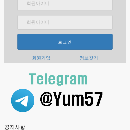
로그인
회원가입
정보찾기
공지사항