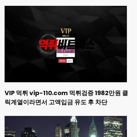
VIP 먹튀 vip-110.com 먹튀검증 1982만원 클
릭계열이라면서 고액입금 유도 후 차단