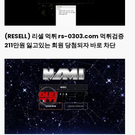
(RESELL) 리셀 먹튀 rs-0303.com 먹튀검증
211만원 잃고있는 회원 당첨되자 바로 차단