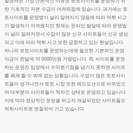
발생하는 가장 근본적인 이유는 토토사이트를 운영하기 위
한 기초적인 자본 수급이 어려워짐에 있습니다. 과거에는 토
토사이트를 운영법이 널리 알려지지 않음에 따라 먹튀 사고
가 발생하기 어려웠지만 현재는 온라인 발달에 따라 운영법
이 널리 알려지면서 수없이 많은 신규 사이트들이 신규 생성
되고 이에 따라 먹튀 사고 또한 급증하고 있는 현실입니다.
하나의 토토사이트를 운영하는데에 필요한 기본적인 운영
자금이 한달에 약 5000만원 가량입니다. 즉, 사이트를 운영
하는 운영진 입장에서 수익분기점을 넘기지 못하면 사이트
를 폐쇄 할 수 밖에 없는 상황입니다. 수없이 많은 토토사이
트들이 생겨나면서 토토 시장 또한 레드오션으로 바뀌었으
며 대부분의 사이트들이 적자인 상태로 운영되고 있습니다.
이에 따라 정상적인 운영을 하고자 개설되었던 사이트들도
먹튀사이트로 변질되어 가고 있습니다.