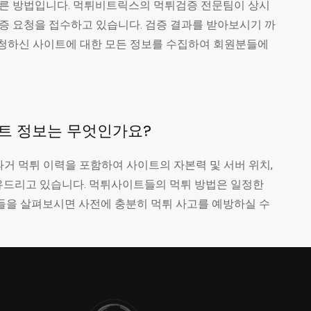
다른 방법입니다. 먹튀비트릭스의 먹튀검증 전문팀이 상시
증 요청을 접수하고 있습니다. 검증 결과를 받아보시기 까
요청하신 사이트에 대한 모든 정보를 수집하여 회원분들에
트 정보는 무엇인가요?
 먹튀 이력을 포함하여 사이트의 자본력 및 서버 위치,
 공유드리고 있습니다. 먹튀사이트들의 먹튀 방법은 일정한
들을 살펴보시면 사전에 충분히 먹튀 사고를 예방하실 수