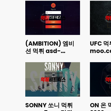
드가 불량하다며 원
200만
금만 입금
라 적용
(AMBITION) 엠비
UFC 
션 먹튀 asd-
moo.
amb.com 먹튀검
480만
증 1550만원 오류를
이라며 
제보했지만 오히려
급 및 
금액몰수
SONNY 쏘니 먹튀
ON 온 