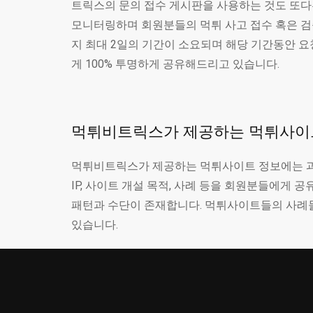
트릭스의 문의 접수 게시판을 사용하는 것도 또
모니터링하며 회원분들의 먹튀 사고 접수 혹은 검
지 최대 2일의 기간이 소요되며 해당 기간동안 
게 100% 투명하게 공유해드리고 있습니다.
먹튀비트릭스가 제공하는 먹튀사이
먹튀비트릭스가 제공하는 먹튀사이트 정보에는 과거
IP, 사이트 개설 목적, 사례 등을 회원분들에게
패턴과 수단이 존재합니다. 먹튀사이트들의 사례
있습니다.