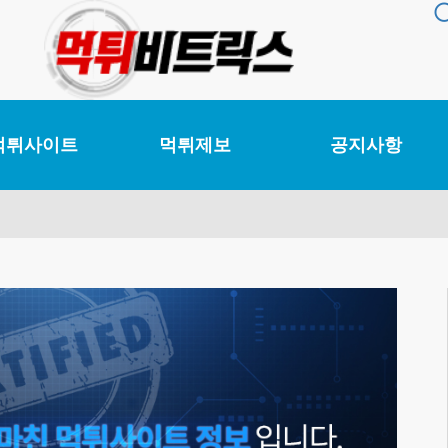
먹튀사이트
먹튀제보
공지사항