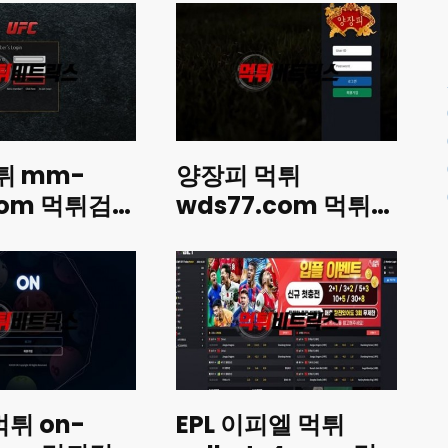
원 결과에 따
고배당에 당첨되니
되는 규정이…
아이디 소멸
먹튀 mm-
양장피 먹튀
com 먹튀검증
wds77.com 먹튀검
원 유출,양방
증 340만원 보유머
당첨금 미지
니가 있는 회원을 탈
탈퇴
퇴처리
먹튀 on-
EPL 이피엘 먹튀