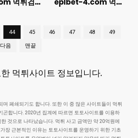
com 먹튀검
eplbet-4.com 먹
6만원 다중아
튀검증 145만원 다중
몰수 후 연락
아이디로 몰수 후 연
락처 차단
44
45
46
47
48
49
다음
맨끝
한 먹튀사이트 정보입니다.
며 폐쇄되기도 합니다. 또한 이 중 많은 사이트들이 먹튀
곤합니다. 2020년 집계에 따르면 토토사이트를 이용하
험한 것으로 나타났습니다. 먹튀 사고 금액만 약 20억원에
 가장 근본적인 이유는 토토사이트를 운영하기 위한 기초