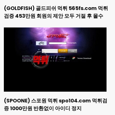
(GOLDFISH) 골드피쉬 먹튀 565fs.com 먹튀
검증 453만원 회원의 제안 모두 거절 후 몰수
(SPOONE) 스포원 먹튀 spo104.com 먹튀검
증 1000만원 반환없이 아이디 정지