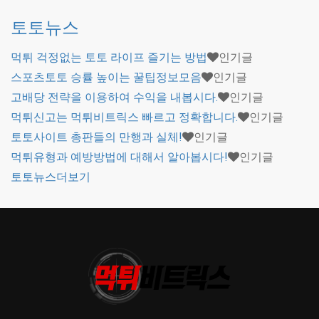
토토뉴스
먹튀 걱정없는 토토 라이프 즐기는 방법
인기글
스포츠토토 승률 높이는 꿀팁정보모음
인기글
고배당 전략을 이용하여 수익을 내봅시다.
인기글
먹튀신고는 먹튀비트릭스 빠르고 정확합니다.
인기글
토토사이트 총판들의 만행과 실체!
인기글
먹튀유형과 예방방법에 대해서 알아봅시다!
인기글
토토뉴스
더보기