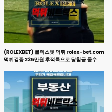
(ROLEXBET) 롤렉스벳 먹튀 rolex-bet.com
먹튀검증 235만원 후적특으로 당첨금 몰수