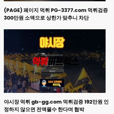
(PAGE) 페이지 먹튀 PG-3377.com 먹튀검증
300만원 소액으로 상한가 맞추니 차단
야시장 먹튀 gb-gg.com 먹튀검증 192만원 인
정하지 않으면 전액몰수 한다며 협박