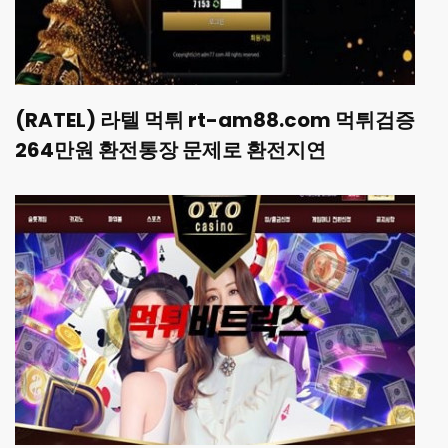
(RATEL) 라텔 먹튀 rt-am88.com 먹튀검증
264만원 환전통장 문제로 환전지연