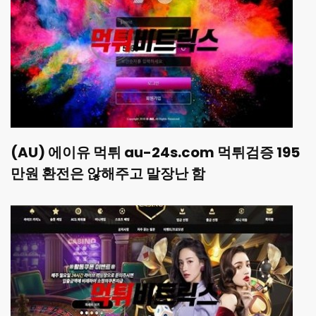
(AU) 에이유 먹튀 au-24s.com 먹튀검증 195
만원 환전은 않해주고 말장난 함