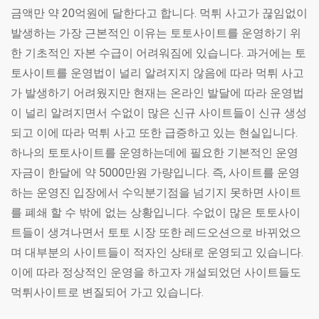
금액만 약 20억원에 달한다고 합니다. 먹튀 사고가 끊임없이
발생하는 가장 근본적인 이유는 토토사이트를 운영하기 위
한 기초적인 자본 수급이 어려워짐에 있습니다. 과거에는 토
토사이트를 운영법이 널리 알려지지 않음에 따라 먹튀 사고
가 발생하기 어려웠지만 현재는 온라인 발달에 따라 운영법
이 널리 알려지면서 수없이 많은 신규 사이트들이 신규 생성
되고 이에 따라 먹튀 사고 또한 급증하고 있는 현실입니다.
하나의 토토사이트를 운영하는데에 필요한 기본적인 운영
자금이 한달에 약 5000만원 가량입니다. 즉, 사이트를 운영
하는 운영진 입장에서 수익분기점을 넘기지 못하면 사이트
를 폐쇄 할 수 밖에 없는 상황입니다. 수없이 많은 토토사이
트들이 생겨나면서 토토 시장 또한 레드오션으로 바뀌었으
며 대부분의 사이트들이 적자인 상태로 운영되고 있습니다.
이에 따라 정상적인 운영을 하고자 개설되었던 사이트들도
먹튀사이트로 변질되어 가고 있습니다.