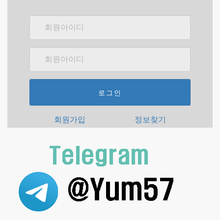
로그인
회원가입
정보찾기