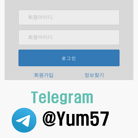
로그인
회원가입
정보찾기