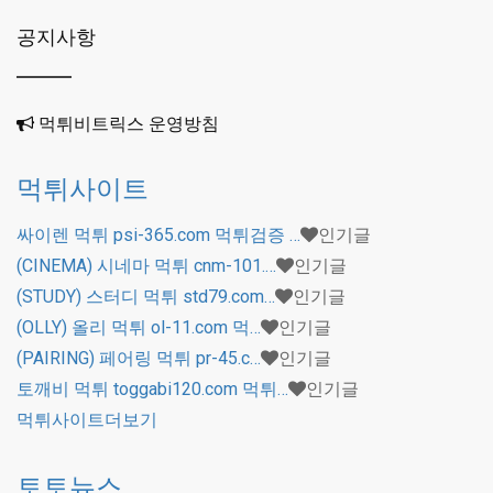
공지사항
먹튀비트릭스 운영방침
먹튀사이트
싸이렌 먹튀 psi-365.com 먹튀검증 …
인기글
(CINEMA) 시네마 먹튀 cnm-101.…
인기글
(STUDY) 스터디 먹튀 std79.com…
인기글
(OLLY) 올리 먹튀 ol-11.com 먹…
인기글
(PAIRING) 페어링 먹튀 pr-45.c…
인기글
토깨비 먹튀 toggabi120.com 먹튀…
인기글
먹튀사이트
더보기
토토뉴스