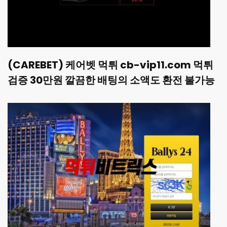
(CAREBET) 케어벳 먹튀 cb-vip11.com 먹튀
검증 30만원 깔끔한 배팅의 소액도 환전 불가능