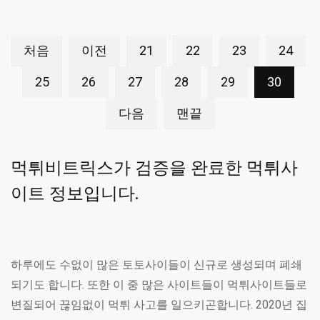
처음
이전
21
22
23
24
25
26
27
28
29
30
다음
맨끝
먹튀비트릭스가 검증을 완료한 먹튀사
이트 정보입니다.
하루에도 수없이 많은 토토사이들이 신규로 생성되며 폐쇄
되기도 합니다. 또한 이 중 많은 사이트들이 먹튀사이트들로
변질되어 끊임없이 먹튀 사고를 일으키곤합니다. 2020년 집