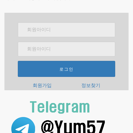
로그인
회원가입
정보찾기