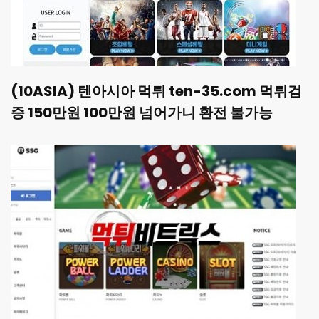
(10ASIA) 텐아시아 먹튀 ten-35.com 먹튀검
증 150만원 100만원 넘어가니 환전 불가능