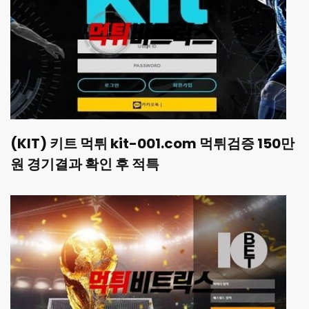
(KIT) 키트 먹튀 kit-001.com 먹튀검증 150만
원 경기결과 확인 후 적특