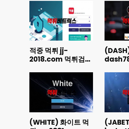
을 핑계로 환전지연
줘놓고 
이디 짤
적중 먹튀 jj-
(DASH
2018.com 먹튀검증
dash7
293만원 보증업체라
튀검증 
믿었지만 보상 없음
가입금,
든 조건
단
(WHITE) 화이트 먹
(JABE