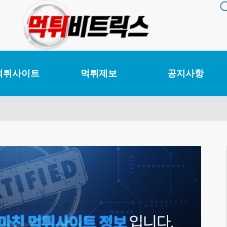
먹튀사이트
먹튀제보
공지사항