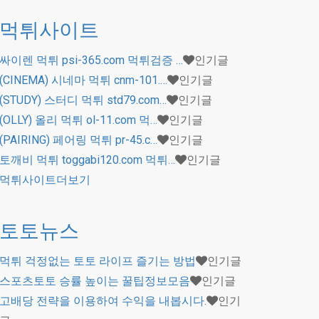
먹튀사이트
싸이렌 먹튀 psi-365.com 먹튀검증 …
인기글
(CINEMA) 시네마 먹튀 cnm-101.…
인기글
(STUDY) 스터디 먹튀 std79.com…
인기글
(OLLY) 올리 먹튀 ol-11.com 먹…
인기글
(PAIRING) 페어링 먹튀 pr-45.c…
인기글
토깨비 먹튀 toggabi120.com 먹튀…
인기글
먹튀사이트
더보기
토토뉴스
먹튀 걱정없는 토토 라이프 즐기는 방법
인기글
스포츠토토 승률 높이는 꿀팁정보모음
인기글
고배당 전략을 이용하여 수익을 내봅시다.
인기