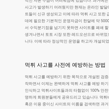
적인 자본 수급이 어려워짐에 있습니다. 과거에는
사고가 발생하기 어려웠지만 현재는 온라인 발달에
트들이 신규 생성되고 이에 따라 먹튀 사고 또한
데에 필요한 기본적인 운영자금이 한달에 약 500
서 수익분기점을 넘기지 못하면 사이트를 폐쇄 할
생겨나면서 토토 시장 또한 레드오션으로 바뀌었
니다. 이에 따라 정상적인 운영을 하고자 개설되
먹튀 사고를 사전에 예방하는 방법
먹튀 사고를 예방하기 위한 목적으로 개설된 검
작하면서 이제는 완벽하게 먹튀 사고를 예방 하
인식하고 먹튀사이트들과의 타협없이 100% 안
명하게 회원분들에게 공유드리고 있습니다. 먹튀
혹은 이용 중이신 사이트의 이름을 검색하면 과거