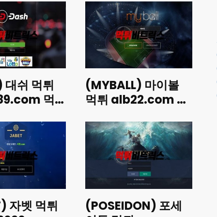
환전하자 아
으로 조회된다면서
림
적특 및 몰수
) 대쉬 먹튀
(MYBALL) 마이볼
89.com 먹
먹튀 alb22.com 먹
300만원 추
튀검증 256만원 3시
추가롤링 모
간동안 기다렸지만
충족하자 차
결국은 접속불가
T) 자벳 먹튀
(POSEIDON) 포세