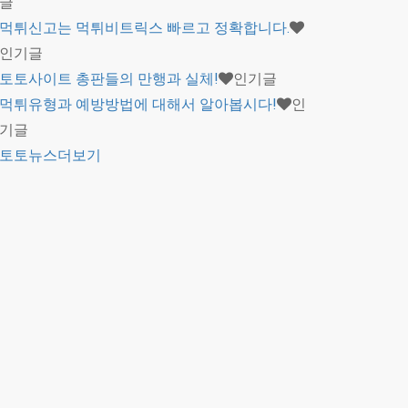
글
먹튀신고는 먹튀비트릭스 빠르고 정확합니다.
인기글
토토사이트 총판들의 만행과 실체!
인기글
먹튀유형과 예방방법에 대해서 알아봅시다!
인
기글
토토뉴스
더보기