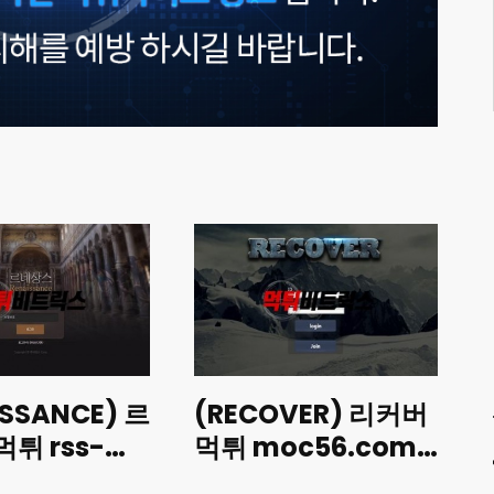
ISSANCE) 르
(RECOVER) 리커버
튀 rss-
먹튀 moc56.com
com 먹튀검증
먹튀검증 280만원