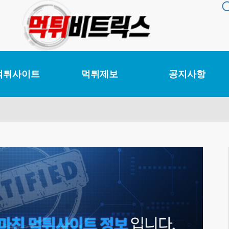
먹튀사이트
먹튀제보
공지사항