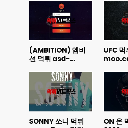
드가 불량하다며 원
200만
금만 입금
라 적용
(AMBITION) 엠비
UFC 
션 먹튀 asd-
moo.
amb.com 먹튀검
480만
증 1550만원 오류를
이라며 
제보했지만 오히려
급 및 
금액몰수
SONNY 쏘니 먹튀
ON 온 