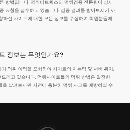
다른 방법입니다. 먹튀비트릭스의 먹튀검증 전문팀이 상시
증 요청을 접수하고 있습니다. 검증 결과를 받아보시기 까
요청하신 사이트에 대한 모든 정보를 수집하여 회원분들에
트 정보는 무엇인가요?
 먹튀 이력을 포함하여 사이트의 자본력 및 서버 위치,
 공유드리고 있습니다. 먹튀사이트들의 먹튀 방법은 일정한
들을 살펴보시면 사전에 충분히 먹튀 사고를 예방하실 수