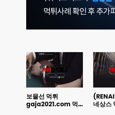
보물선 먹튀
(RENA
gaja2021.com 먹
네상스 먹
튀검증 656만원 코
007.