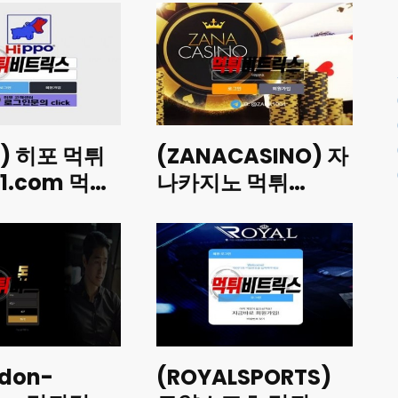
판들까지 합
world101.com 먹튀
회원들을 속
검증 1069만원 추가
롤링까…
O) 히포 먹튀
(ZANACASINO) 자
-1.com 먹튀
나카지노 먹튀
85만원 잃은
zanacasino.com
더 많음에도
먹튀검증 3800만원
가
애매한 답변으로 지
연…
don-
(ROYALSPORTS)