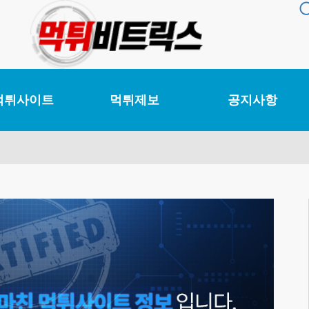
먹튀사이트
먹튀제보
공지사항