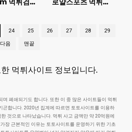
com 먹튀검증
로얄스포츠 먹튀
원 여러 피해자
ape443.com 먹튀
 채 현재 접속
검증 580만원 고액
에 연속으로 당첨되
24
25
26
27
28
29
니 환…
다음
맨끝
한 먹튀사이트 정보입니다.
며 폐쇄되기도 합니다. 또한 이 중 많은 사이트들이 먹튀
곤합니다. 2020년 집계에 따르면 토토사이트를 이용하
험한 것으로 나타났습니다. 먹튀 사고 금액만 약 20억원에
 가장 근본적인 이유는 토토사이트를 운영하기 위한 기초