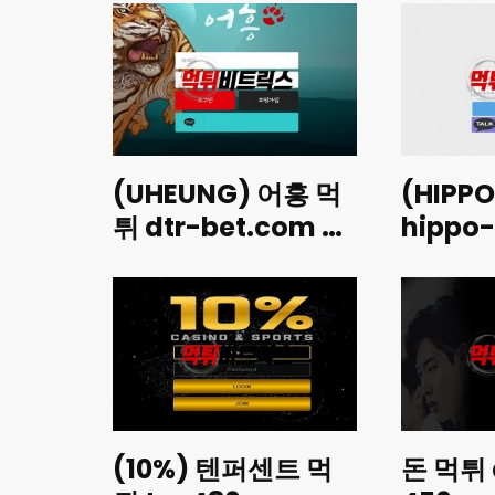
900만원 회원이 수
만원 총
익을 보니 로그인 차
세하여 
단
임
(UHEUNG) 어흥 먹
(HIPP
튀 dtr-bet.com 먹
hippo
튀검증 210만원 낙첨
검증 4
되면 인정,당첨되면
금액이 
제재
환전불
(10%) 텐퍼센트 먹
돈 먹튀 