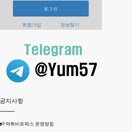
로그인
회원가입
정보찾기
공지사항
먹튀비트릭스 운영방침