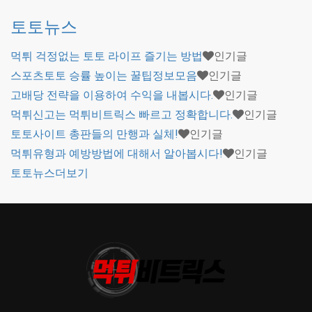
토토뉴스
먹튀 걱정없는 토토 라이프 즐기는 방법
인기글
스포츠토토 승률 높이는 꿀팁정보모음
인기글
고배당 전략을 이용하여 수익을 내봅시다.
인기글
먹튀신고는 먹튀비트릭스 빠르고 정확합니다.
인기글
토토사이트 총판들의 만행과 실체!
인기글
먹튀유형과 예방방법에 대해서 알아봅시다!
인기글
토토뉴스
더보기