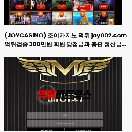
(JOYCASINO) 조이카지노 먹튀 joy002.com
먹튀검증 380만원 회원 당첨금과 총판 정산금을
지…