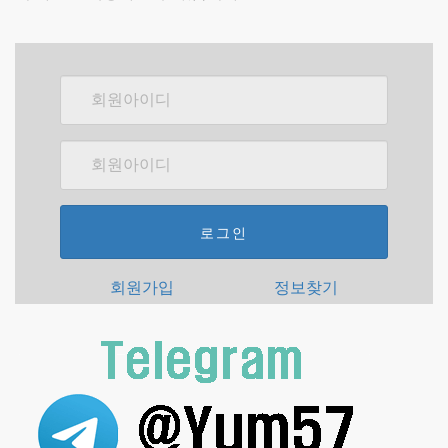
로그인
회원가입
정보찾기