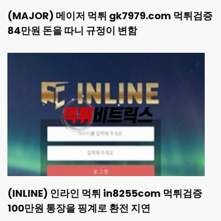
(MAJOR) 메이저 먹튀 gk7979.com 먹튀검증
84만원 돈을 따니 규정이 변함
(INLINE) 인라인 먹튀 in8255com 먹튀검증
100만원 통장을 핑계로 환전 지연