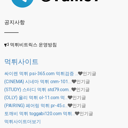
공지사항
먹튀비트릭스 운영방침
먹튀사이트
싸이렌 먹튀 psi-365.com 먹튀검증 …
인기글
(CINEMA) 시네마 먹튀 cnm-101.…
인기글
(STUDY) 스터디 먹튀 std79.com…
인기글
(OLLY) 올리 먹튀 ol-11.com 먹…
인기글
(PAIRING) 페어링 먹튀 pr-45.c…
인기글
토깨비 먹튀 toggabi120.com 먹튀…
인기글
먹튀사이트
더보기