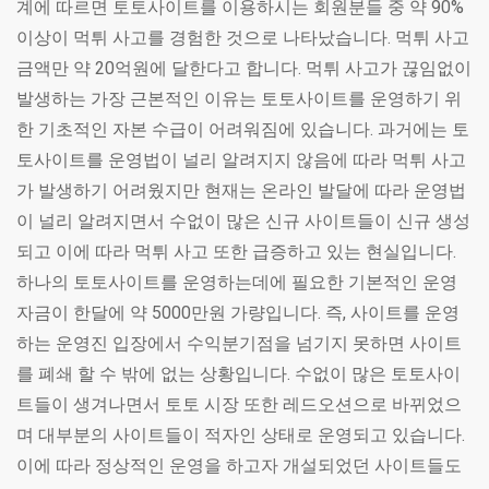
계에 따르면 토토사이트를 이용하시는 회원분들 중 약 90%
이상이 먹튀 사고를 경험한 것으로 나타났습니다. 먹튀 사고
금액만 약 20억원에 달한다고 합니다. 먹튀 사고가 끊임없이
발생하는 가장 근본적인 이유는 토토사이트를 운영하기 위
한 기초적인 자본 수급이 어려워짐에 있습니다. 과거에는 토
토사이트를 운영법이 널리 알려지지 않음에 따라 먹튀 사고
가 발생하기 어려웠지만 현재는 온라인 발달에 따라 운영법
이 널리 알려지면서 수없이 많은 신규 사이트들이 신규 생성
되고 이에 따라 먹튀 사고 또한 급증하고 있는 현실입니다.
하나의 토토사이트를 운영하는데에 필요한 기본적인 운영
자금이 한달에 약 5000만원 가량입니다. 즉, 사이트를 운영
하는 운영진 입장에서 수익분기점을 넘기지 못하면 사이트
를 폐쇄 할 수 밖에 없는 상황입니다. 수없이 많은 토토사이
트들이 생겨나면서 토토 시장 또한 레드오션으로 바뀌었으
며 대부분의 사이트들이 적자인 상태로 운영되고 있습니다.
이에 따라 정상적인 운영을 하고자 개설되었던 사이트들도