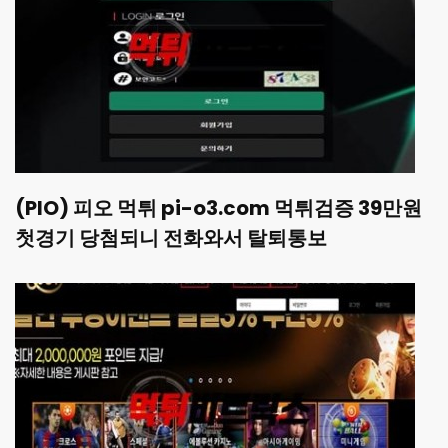
(PIO) 피오 먹튀 pi-o3.com 먹튀검증 39만원
첫경기 당첨되니 전화와서 탈퇴통보