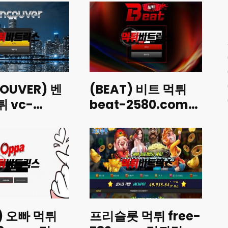
주지 않고 협
8
0만원 포인트로 이
함
용유도 후 몰수
OUVER) 벤
(BEAT) 비트 먹튀
 vc-
beat-25
8
0.com
com 먹튀검
먹튀검증 246만원
원 환전 2일
추천코드로 들어갔는
,고객센터도
데 추천인이 없다며
정…
) 오빠 먹튀
프리슬롯 먹튀 free-