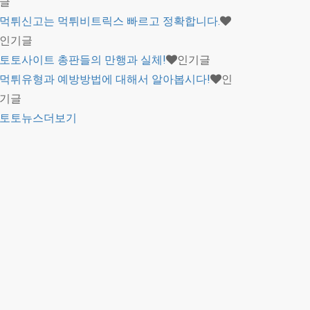
글
먹튀신고는 먹튀비트릭스 빠르고 정확합니다.
인기글
토토사이트 총판들의 만행과 실체!
인기글
먹튀유형과 예방방법에 대해서 알아봅시다!
인
기글
토토뉴스
더보기