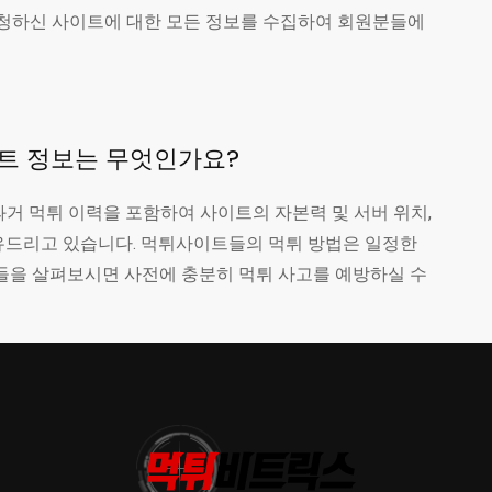
요청하신 사이트에 대한 모든 정보를 수집하여 회원분들에
트 정보는 무엇인가요?
 먹튀 이력을 포함하여 사이트의 자본력 및 서버 위치,
 공유드리고 있습니다. 먹튀사이트들의 먹튀 방법은 일정한
들을 살펴보시면 사전에 충분히 먹튀 사고를 예방하실 수