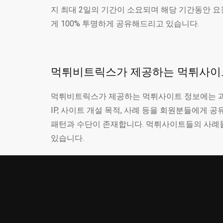
지 최대 2일의 기간이 소요되며 해당 기간동안 
게 100% 투명하게 공유해드리고 있습니다.
먹튀비트릭스가 제공하는 먹튀사이
먹튀비트릭스가 제공하는 먹튀사이트 정보에는 과거
IP, 사이트 개설 목적, 사례 등을 회원분들에게
패턴과 수단이 존재합니다. 먹튀사이트들의 사례
있습니다.