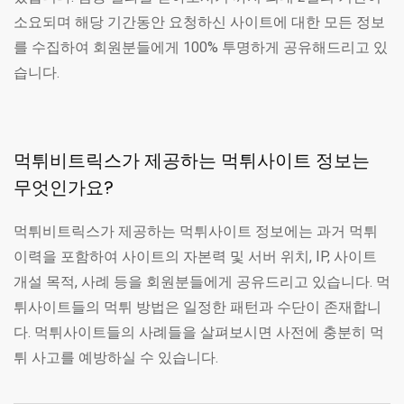
소요되며 해당 기간동안 요청하신 사이트에 대한 모든 정보
를 수집하여 회원분들에게 100% 투명하게 공유해드리고 있
습니다.
먹튀비트릭스가 제공하는 먹튀사이트 정보는
무엇인가요?
먹튀비트릭스가 제공하는 먹튀사이트 정보에는 과거 먹튀
이력을 포함하여 사이트의 자본력 및 서버 위치, IP, 사이트
개설 목적, 사례 등을 회원분들에게 공유드리고 있습니다. 먹
튀사이트들의 먹튀 방법은 일정한 패턴과 수단이 존재합니
다. 먹튀사이트들의 사례들을 살펴보시면 사전에 충분히 먹
튀 사고를 예방하실 수 있습니다.