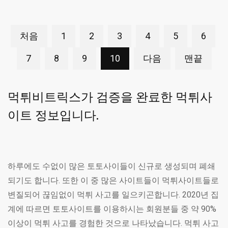
처음
1
2
3
4
5
6
7
8
9
10
다음
맨끝
먹튀비트릭스가 검증을 완료한 먹튀사
이트 정보입니다.
하루에도 수없이 많은 토토사이들이 신규로 생성되며 폐쇄
되기도 합니다. 또한 이 중 많은 사이트들이 먹튀사이트들로
변질되어 끊임없이 먹튀 사고를 일으키곤합니다. 2020년 집
계에 따르면 토토사이트를 이용하시는 회원분들 중 약 90%
이상이 먹튀 사고를 경험한 것으로 나타났습니다. 먹튀 사고