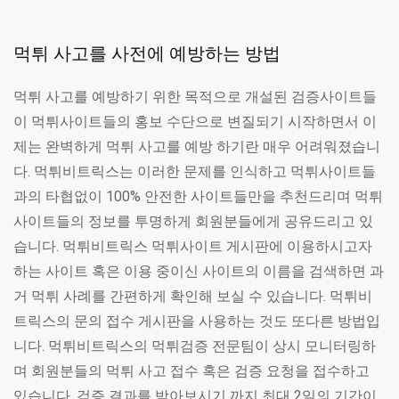
먹튀 사고를 사전에 예방하는 방법
먹튀 사고를 예방하기 위한 목적으로 개설된 검증사이트들
이 먹튀사이트들의 홍보 수단으로 변질되기 시작하면서 이
제는 완벽하게 먹튀 사고를 예방 하기란 매우 어려워졌습니
다. 먹튀비트릭스는 이러한 문제를 인식하고 먹튀사이트들
과의 타협없이 100% 안전한 사이트들만을 추천드리며 먹튀
사이트들의 정보를 투명하게 회원분들에게 공유드리고 있
습니다. 먹튀비트릭스 먹튀사이트 게시판에 이용하시고자
하는 사이트 혹은 이용 중이신 사이트의 이름을 검색하면 과
거 먹튀 사례를 간편하게 확인해 보실 수 있습니다. 먹튀비
트릭스의 문의 접수 게시판을 사용하는 것도 또다른 방법입
니다. 먹튀비트릭스의 먹튀검증 전문팀이 상시 모니터링하
며 회원분들의 먹튀 사고 접수 혹은 검증 요청을 접수하고
있습니다. 검증 결과를 받아보시기 까지 최대 2일의 기간이