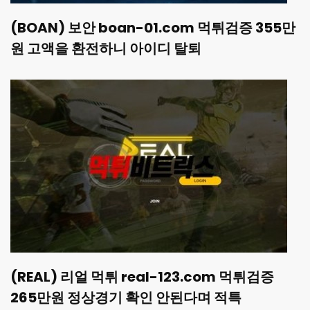
(BOAN) 보안 boan-01.com 먹튀검증
3
55만
원 고액을 환전하니 아이디 탈퇴
(REAL) 리얼 먹튀 real-12
3
.com 먹튀검증
265만원 정상경기 확인 안된다며 적특