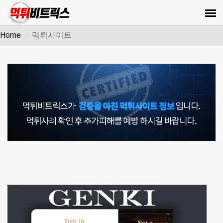
Home
먹튀사이트