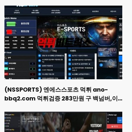
수
(NSSPORTS) 엔에스스포츠 먹튀 ano-
bbq2.com 먹튀검증 28
3
만원 구 백넘버,이름
만 변경 후 …