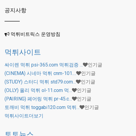
공지사항
먹튀비트릭스 운영방침
먹튀사이트
싸이렌 먹튀 psi-365.com 먹튀검증 …
인기글
(CINEMA) 시네마 먹튀 cnm-101.…
인기글
(STUDY) 스터디 먹튀 std79.com…
인기글
(OLLY) 올리 먹튀 ol-11.com 먹…
인기글
(PAIRING) 페어링 먹튀 pr-45.c…
인기글
토깨비 먹튀 toggabi120.com 먹튀…
인기글
먹튀사이트
더보기
토토뉴스