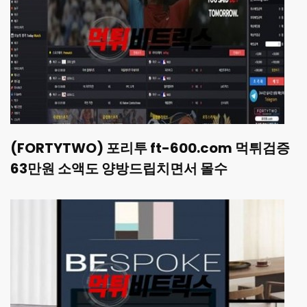
(FORTYTWO) 포리투 ft-600.com 먹튀검증
6
3
만원 소액도 양방드립치면서 몰수