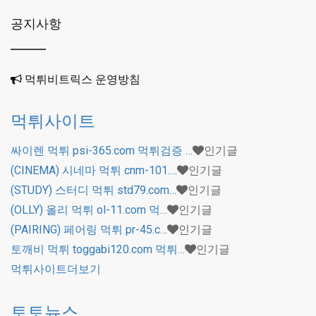
공지사항
먹튀비트릭스 운영방침
먹튀사이트
싸이렌 먹튀 psi-365.com 먹튀검증 …
인기글
(CINEMA) 시네마 먹튀 cnm-101.…
인기글
(STUDY) 스터디 먹튀 std79.com…
인기글
(OLLY) 올리 먹튀 ol-11.com 먹…
인기글
(PAIRING) 페어링 먹튀 pr-45.c…
인기글
토깨비 먹튀 toggabi120.com 먹튀…
인기글
먹튀사이트
더보기
토토뉴스