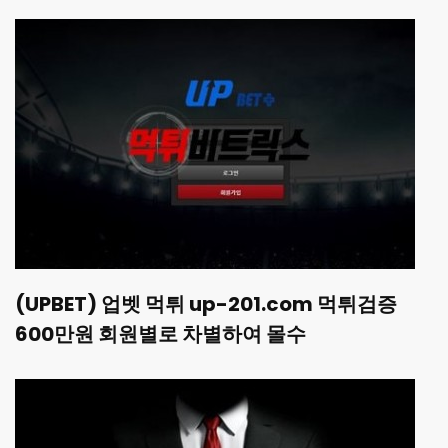
(UPBET) 업벳 먹튀 up-20
1
.com 먹튀검증
600만원 회원별로 차별하여 몰수