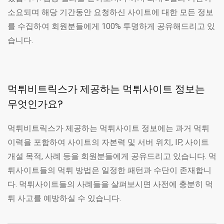
소요되며 해당 기간동안 요청하신 사이트에 대한 모든 정보
를 수집하여 회원분들에게 100% 투명하게 공유해드리고 있
습니다.
먹튀비트릭스가 제공하는 먹튀사이트 정보는
무엇인가요?
먹튀비트릭스가 제공하는 먹튀사이트 정보에는 과거 먹튀
이력을 포함하여 사이트의 자본력 및 서버 위치, IP, 사이트
개설 목적, 사례 등을 회원분들에게 공유드리고 있습니다. 먹
튀사이트들의 먹튀 방법은 일정한 패턴과 수단이 존재합니
다. 먹튀사이트들의 사례들을 살펴보시면 사전에 충분히 먹
튀 사고를 예방하실 수 있습니다.