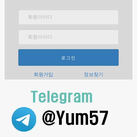
로그인
회원가입
정보찾기