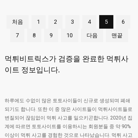
처음
1
2
3
4
5
6
7
8
9
10
다음
맨끝
먹튀비트릭스가 검증을 완료한 먹튀사
이트 정보입니다.
하루에도 수없이 많은 토토사이들이 신규로 생성되며 폐쇄
되기도 합니다. 또한 이 중 많은 사이트들이 먹튀사이트들로
변질되어 끊임없이 먹튀 사고를 일으키곤합니다. 2020년 집
계에 따르면 토토사이트를 이용하시는 회원분들 중 약 90%
이상이 먹튀 사고를 경험한 것으로 나타났습니다. 먹튀 사고