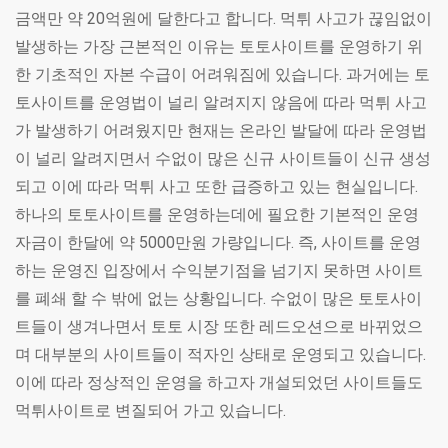
금액만 약 20억원에 달한다고 합니다. 먹튀 사고가 끊임없이
발생하는 가장 근본적인 이유는 토토사이트를 운영하기 위
한 기초적인 자본 수급이 어려워짐에 있습니다. 과거에는 토
토사이트를 운영법이 널리 알려지지 않음에 따라 먹튀 사고
가 발생하기 어려웠지만 현재는 온라인 발달에 따라 운영법
이 널리 알려지면서 수없이 많은 신규 사이트들이 신규 생성
되고 이에 따라 먹튀 사고 또한 급증하고 있는 현실입니다.
하나의 토토사이트를 운영하는데에 필요한 기본적인 운영
자금이 한달에 약 5000만원 가량입니다. 즉, 사이트를 운영
하는 운영진 입장에서 수익분기점을 넘기지 못하면 사이트
를 폐쇄 할 수 밖에 없는 상황입니다. 수없이 많은 토토사이
트들이 생겨나면서 토토 시장 또한 레드오션으로 바뀌었으
며 대부분의 사이트들이 적자인 상태로 운영되고 있습니다.
이에 따라 정상적인 운영을 하고자 개설되었던 사이트들도
먹튀사이트로 변질되어 가고 있습니다.