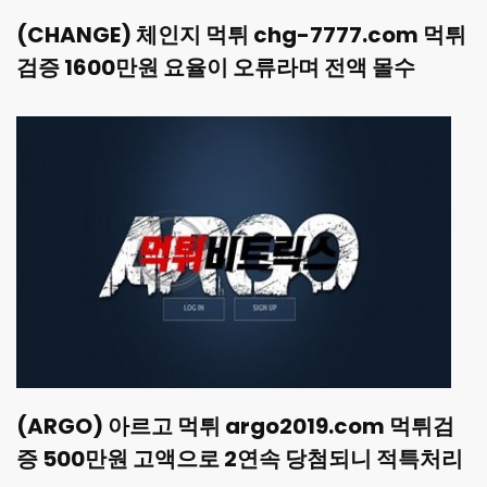
(CHANGE) 체인지 먹튀 chg-7777.com 먹튀
검증
1
600만원 요율이 오류라며 전액 몰수
(ARGO) 아르고 먹튀 argo20
1
9.com 먹튀검
증 500만원 고액으로 2연속 당첨되니 적특처리