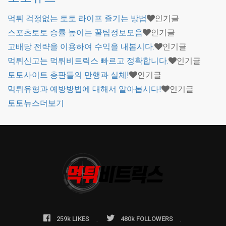
먹튀 걱정없는 토토 라이프 즐기는 방법
인기글
스포츠토토 승률 높이는 꿀팁정보모음
인기글
고배당 전략을 이용하여 수익을 내봅시다.
인기글
먹튀신고는 먹튀비트릭스 빠르고 정확합니다.
인기글
토토사이트 총판들의 만행과 실체!
인기글
먹튀유형과 예방방법에 대해서 알아봅시다!
인기글
토토뉴스
더보기
259k LIKES
480k FOLLOWERS