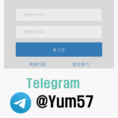
로그인
회원가입
정보찾기