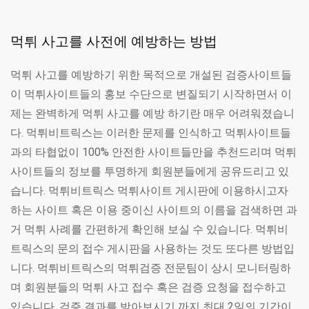
먹튀 사고를 사전에 예방하는 방법
먹튀 사고를 예방하기 위한 목적으로 개설된 검증사이트들
이 먹튀사이트들의 홍보 수단으로 변질되기 시작하면서 이
제는 완벽하게 먹튀 사고를 예방 하기란 매우 어려워졌습니
다. 먹튀비트릭스는 이러한 문제를 인식하고 먹튀사이트들
과의 타협없이 100% 안전한 사이트들만을 추천드리며 먹튀
사이트들의 정보를 투명하게 회원분들에게 공유드리고 있
습니다. 먹튀비트릭스 먹튀사이트 게시판에 이용하시고자
하는 사이트 혹은 이용 중이신 사이트의 이름을 검색하면 과
거 먹튀 사례를 간편하게 확인해 보실 수 있습니다. 먹튀비
트릭스의 문의 접수 게시판을 사용하는 것도 또다른 방법입
니다. 먹튀비트릭스의 먹튀검증 전문팀이 상시 모니터링하
며 회원분들의 먹튀 사고 접수 혹은 검증 요청을 접수하고
있습니다. 검증 결과를 받아보시기 까지 최대 2일의 기간이