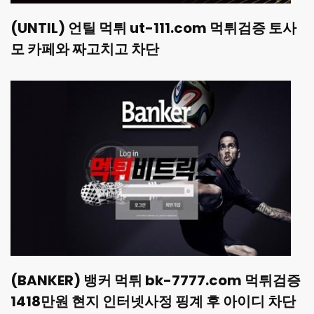
(UNTIL) 언틸 먹튀 ut-
1
1
1
.com 먹튀검증 토사
모 카페와 짜고치고 차단
(BANKER) 뱅커 먹튀 bk-7777.com 먹튀검증
1
4
1
8만원 현지 인터넷사정 핑계 후 아이디 차단