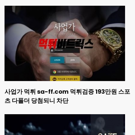
사업가 먹튀 sa-ff.com 먹튀검증
1
93만원 스포
츠 다폴더 당첨되니 차단