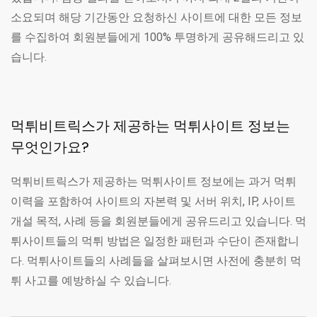
소요되며 해당 기간동안 요청하신 사이트에 대한 모든 정보
를 수집하여 회원분들에게 100% 투명하게 공유해드리고 있
습니다.
먹튀비트릭스가 제공하는 먹튀사이트 정보는
무엇인가요?
먹튀비트릭스가 제공하는 먹튀사이트 정보에는 과거 먹튀
이력을 포함하여 사이트의 자본력 및 서버 위치, IP, 사이트
개설 목적, 사례 등을 회원분들에게 공유드리고 있습니다. 먹
튀사이트들의 먹튀 방법은 일정한 패턴과 수단이 존재합니
다. 먹튀사이트들의 사례들을 살펴보시면 사전에 충분히 먹
튀 사고를 예방하실 수 있습니다.