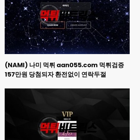
(NAMI) 나미 먹튀 aan055.com 먹튀검증
1
57만원 당첨되자 환전없이 연락두절