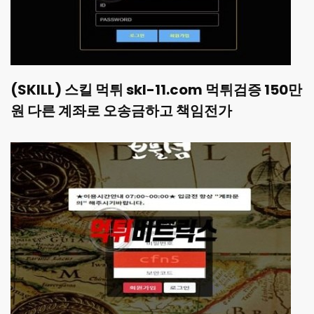
(SKILL) 스킬 먹튀 skl-
1
1
.com 먹튀검증
1
50만
원 다른 계좌로 오송금하고 책임전가