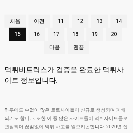
처음
이전
11
12
13
14
15
16
17
18
19
20
다음
맨끝
먹튀비트릭스가 검증을 완료한 먹튀사
이트 정보입니다.
하루에도 수없이 많은 토토사이들이 신규로 생성되며 폐쇄
되기도 합니다. 또한 이 중 많은 사이트들이 먹튀사이트들로
변질되어 끊임없이 먹튀 사고를 일으키곤합니다. 2020년 집