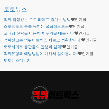
토토뉴스
먹튀 걱정없는 토토 라이프 즐기는 방법
인기글
스포츠토토 승률 높이는 꿀팁정보모음
인기글
고배당 전략을 이용하여 수익을 내봅시다.
인기글
먹튀신고는 먹튀비트릭스 빠르고 정확합니다.
인기글
토토사이트 총판들의 만행과 실체!
인기글
먹튀유형과 예방방법에 대해서 알아봅시다!
인기글
토토뉴스
더보기