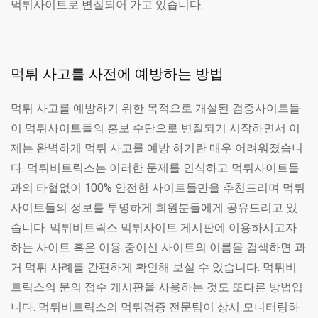
먹튀사이트로 변질되어 가고 있습니다.
먹튀 사고를 사전에 예방하는 방법
먹튀 사고를 예방하기 위한 목적으로 개설된 검증사이트들
이 먹튀사이트들의 홍보 수단으로 변질되기 시작하면서 이
제는 완벽하게 먹튀 사고를 예방 하기란 매우 어려워졌습니
다. 먹튀비트릭스는 이러한 문제를 인식하고 먹튀사이트들
과의 타협없이 100% 안전한 사이트들만을 추천드리며 먹튀
사이트들의 정보를 투명하게 회원분들에게 공유드리고 있
습니다. 먹튀비트릭스 먹튀사이트 게시판에 이용하시고자
하는 사이트 혹은 이용 중이신 사이트의 이름을 검색하면 과
거 먹튀 사례를 간편하게 확인해 보실 수 있습니다. 먹튀비
트릭스의 문의 접수 게시판을 사용하는 것도 또다른 방법입
니다. 먹튀비트릭스의 먹튀검증 전문팀이 상시 모니터링하