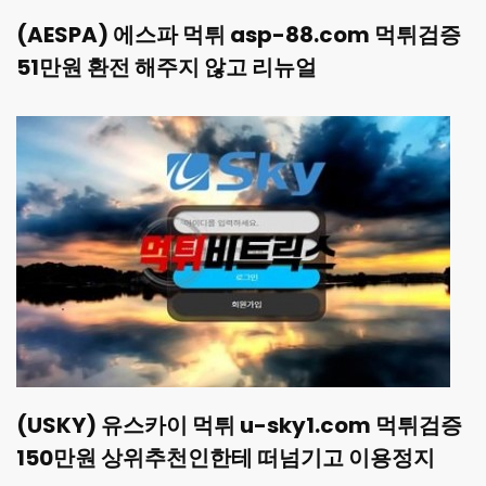
(AESPA) 에스파 먹튀 asp-88.com 먹튀검증
5
1
만원 환전 해주지 않고 리뉴얼
(USKY) 유스카이 먹튀 u-sky
1
.com 먹튀검증
1
50만원 상위추천인한테 떠넘기고 이용정지