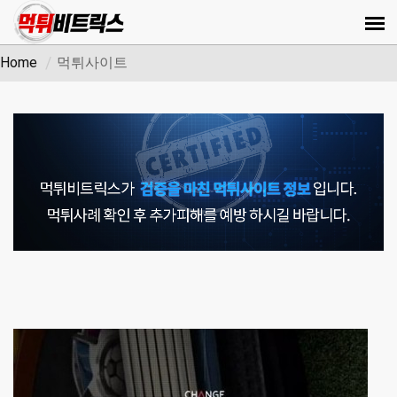
Home
먹튀사이트