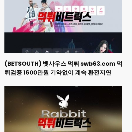
(BETSOUTH) 벳사우스 먹튀 swb63.com 먹
튀검증 16
0
0
만원 기약없이 계속 환전지연