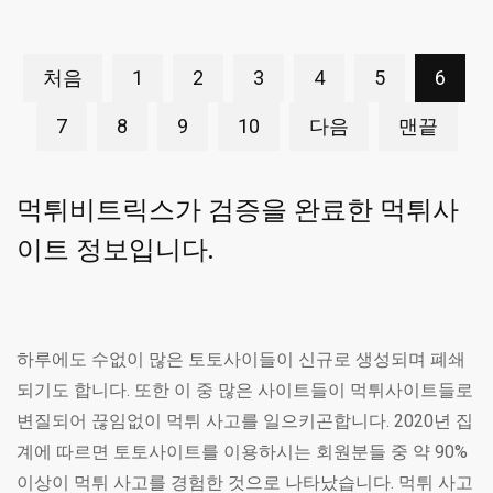
전 불가…
처음
1
2
3
4
5
6
7
8
9
10
다음
맨끝
먹튀비트릭스가 검증을 완료한 먹튀사
이트 정보입니다.
하루에도 수없이 많은 토토사이들이 신규로 생성되며 폐쇄
되기도 합니다. 또한 이 중 많은 사이트들이 먹튀사이트들로
변질되어 끊임없이 먹튀 사고를 일으키곤합니다. 2020년 집
계에 따르면 토토사이트를 이용하시는 회원분들 중 약 90%
이상이 먹튀 사고를 경험한 것으로 나타났습니다. 먹튀 사고