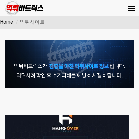
Home
먹튀사이트