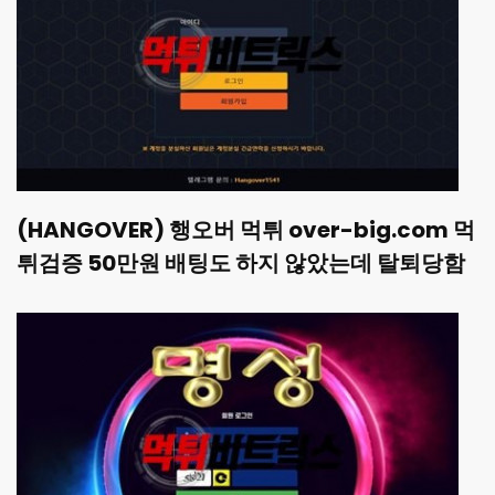
(HANGOVER) 행오버 먹튀 over-big.com 먹
튀검증 5
0
만원 배팅도 하지 않았는데 탈퇴당함