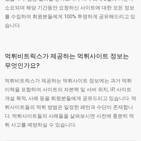
소요되며 해당 기간동안 요청하신 사이트에 대한 모든 정보
를 수집하여 회원분들에게 100% 투명하게 공유해드리고 있
습니다.
먹튀비트릭스가 제공하는 먹튀사이트 정보는
무엇인가요?
먹튀비트릭스가 제공하는 먹튀사이트 정보에는 과거 먹튀
이력을 포함하여 사이트의 자본력 및 서버 위치, IP, 사이트
개설 목적, 사례 등을 회원분들에게 공유드리고 있습니다. 먹
튀사이트들의 먹튀 방법은 일정한 패턴과 수단이 존재합니
다. 먹튀사이트들의 사례들을 살펴보시면 사전에 충분히 먹
튀 사고를 예방하실 수 있습니다.