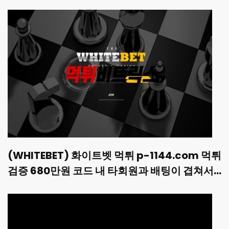
(WHITEBET) 화이트벳 먹튀 p-1144.com 먹튀
검증 68
0
만원 코드 내 타회원과 배팅이 겹쳐서
규…