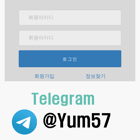
로그인
회원가입
정보찾기