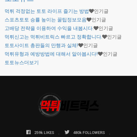
먹튀 걱정없는 토토 라이프 즐기는 방법
인기글
스포츠토토 승률 높이는 꿀팁정보모음
인기글
고배당 전략을 이용하여 수익을 내봅시다.
인기글
먹튀신고는 먹튀비트릭스 빠르고 정확합니다.
인기글
토토사이트 총판들의 만행과 실체!
인기글
먹튀유형과 예방방법에 대해서 알아봅시다!
인기글
토토뉴스
더보기
259k LIKES
480k FOLLOWERS