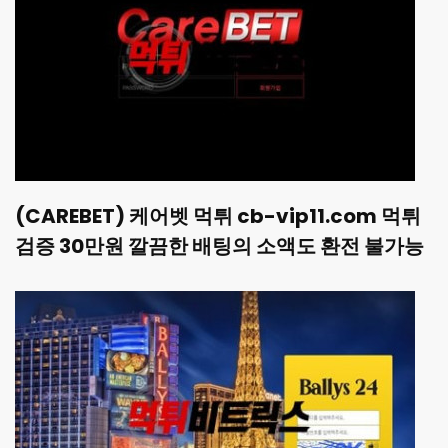
(CAREBET) 케어벳 먹튀 cb-vip11.com 먹튀
검증 3
0
만원 깔끔한 배팅의 소액도 환전 불가능