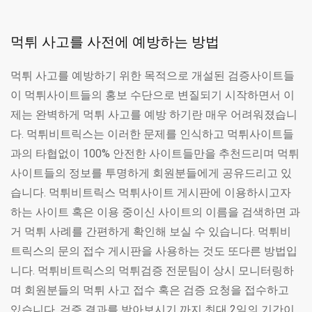
먹튀 사고를 사전에 예방하는 방법
먹튀 사고를 예방하기 위한 목적으로 개설된 검증사이트들
이 먹튀사이트들의 홍보 수단으로 변질되기 시작하면서 이
제는 완벽하게 먹튀 사고를 예방 하기란 매우 어려워졌습니
다. 먹튀비트릭스는 이러한 문제를 인식하고 먹튀사이트들
과의 타협없이 100% 안전한 사이트들만을 추천드리며 먹튀
사이트들의 정보를 투명하게 회원분들에게 공유드리고 있
습니다. 먹튀비트릭스 먹튀사이트 게시판에 이용하시고자
하는 사이트 혹은 이용 중이신 사이트의 이름을 검색하면 과
거 먹튀 사례를 간편하게 확인해 보실 수 있습니다. 먹튀비
트릭스의 문의 접수 게시판을 사용하는 것도 또다른 방법입
니다. 먹튀비트릭스의 먹튀검증 전문팀이 상시 모니터링하
며 회원분들의 먹튀 사고 접수 혹은 검증 요청을 접수하고
있습니다. 검증 결과를 받아보시기 까지 최대 2일의 기간이