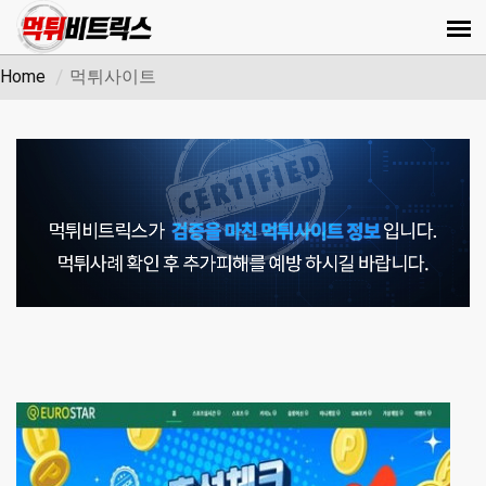
Home
먹튀사이트