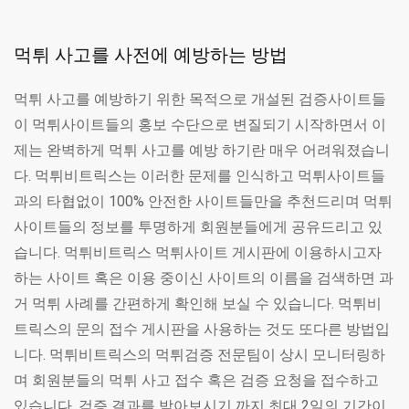
먹튀 사고를 사전에 예방하는 방법
먹튀 사고를 예방하기 위한 목적으로 개설된 검증사이트들
이 먹튀사이트들의 홍보 수단으로 변질되기 시작하면서 이
제는 완벽하게 먹튀 사고를 예방 하기란 매우 어려워졌습니
다. 먹튀비트릭스는 이러한 문제를 인식하고 먹튀사이트들
과의 타협없이 100% 안전한 사이트들만을 추천드리며 먹튀
사이트들의 정보를 투명하게 회원분들에게 공유드리고 있
습니다. 먹튀비트릭스 먹튀사이트 게시판에 이용하시고자
하는 사이트 혹은 이용 중이신 사이트의 이름을 검색하면 과
거 먹튀 사례를 간편하게 확인해 보실 수 있습니다. 먹튀비
트릭스의 문의 접수 게시판을 사용하는 것도 또다른 방법입
니다. 먹튀비트릭스의 먹튀검증 전문팀이 상시 모니터링하
며 회원분들의 먹튀 사고 접수 혹은 검증 요청을 접수하고
있습니다. 검증 결과를 받아보시기 까지 최대 2일의 기간이