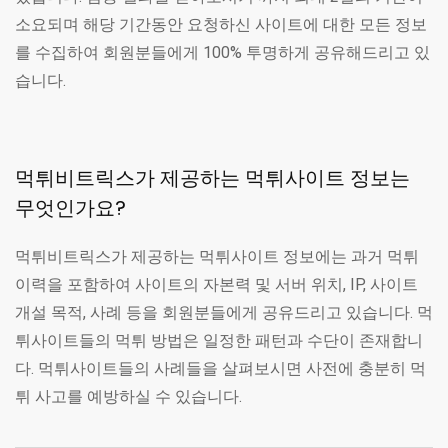
소요되며 해당 기간동안 요청하신 사이트에 대한 모든 정보
를 수집하여 회원분들에게 100% 투명하게 공유해드리고 있
습니다.
먹튀비트릭스가 제공하는 먹튀사이트 정보는
무엇인가요?
먹튀비트릭스가 제공하는 먹튀사이트 정보에는 과거 먹튀
이력을 포함하여 사이트의 자본력 및 서버 위치, IP, 사이트
개설 목적, 사례 등을 회원분들에게 공유드리고 있습니다. 먹
튀사이트들의 먹튀 방법은 일정한 패턴과 수단이 존재합니
다. 먹튀사이트들의 사례들을 살펴보시면 사전에 충분히 먹
튀 사고를 예방하실 수 있습니다.