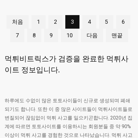
처음
1
2
3
4
5
6
7
8
9
10
다음
맨끝
먹튀비트릭스가 검증을 완료한 먹튀사
이트 정보입니다.
하루에도 수없이 많은 토토사이들이 신규로 생성되며 폐쇄
되기도 합니다. 또한 이 중 많은 사이트들이 먹튀사이트들로
변질되어 끊임없이 먹튀 사고를 일으키곤합니다. 2020년 집
계에 따르면 토토사이트를 이용하시는 회원분들 중 약 90%
이상이 먹튀 사고를 경험한 것으로 나타났습니다. 먹튀 사고