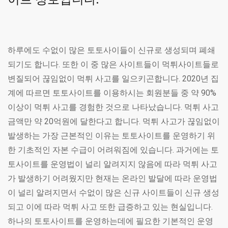
하루에도 수없이 많은 토토사이들이 신규로 생성되며 폐쇄
되기도 합니다. 또한 이 중 많은 사이트들이 먹튀사이트들로
변질되어 끊임없이 먹튀 사고를 일으키곤합니다. 2020년 집
계에 따르면 토토사이트를 이용하시는 회원분들 중 약 90%
이상이 먹튀 사고를 경험한 것으로 나타났습니다. 먹튀 사고
금액만 약 20억원에 달한다고 합니다. 먹튀 사고가 끊임없이
발생하는 가장 근본적인 이유는 토토사이트를 운영하기 위
한 기초적인 자본 수급이 어려워짐에 있습니다. 과거에는 토
토사이트를 운영법이 널리 알려지지 않음에 따라 먹튀 사고
가 발생하기 어려웠지만 현재는 온라인 발달에 따라 운영법
이 널리 알려지면서 수없이 많은 신규 사이트들이 신규 생성
되고 이에 따라 먹튀 사고 또한 급증하고 있는 현실입니다.
하나의 토토사이트를 운영하는데에 필요한 기본적인 운영