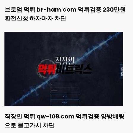
브로엄 먹튀 br-ham.com 먹튀검증 230만원
환전신청 하자마자 차단
직장인 먹튀 qw-109.com 먹튀검증 양방배팅
으로 몰고가서 차단