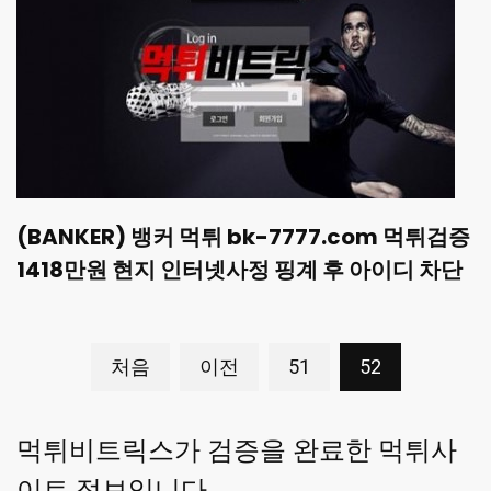
(BANKER) 뱅커 먹튀 bk-7777.com 먹튀검증
1418만원 현지 인터넷사정 핑계 후 아이디 차단
처음
이전
51
52
먹튀비트릭스가 검증을 완료한 먹튀사
이트 정보입니다.