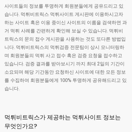
사이트들의 정보를 투명하게 회원분들에게 공유드리고 있
습니다. 먹튀비트릭스 먹튀사이트 게시판에 이용하시고자
하는 사이트 혹은 이용 중이신 사이트의 이름을 검색하면 과
거 먹튀 사례를 간편하게 확인해 보실 수 있습니다. 먹튀비
트릭스의 문의 접수 게시판을 사용하는 것도 또다른 방법입
니다. 먹튀비트릭스의 먹튀검증 전문팀이 상시 모니터링하
며 회원분들의 먹튀 사고 접수 혹은 검증 요청을 접수하고
있습니다. 검증 결과를 받아보시기 까지 최대 2일의 기간이
소요되며 해당 기간동안 요청하신 사이트에 대한 모든 정보
를 수집하여 회원분들에게 100% 투명하게 공유해드리고 있
습니다.
먹튀비트릭스가 제공하는 먹튀사이트 정보는
무엇인가요?