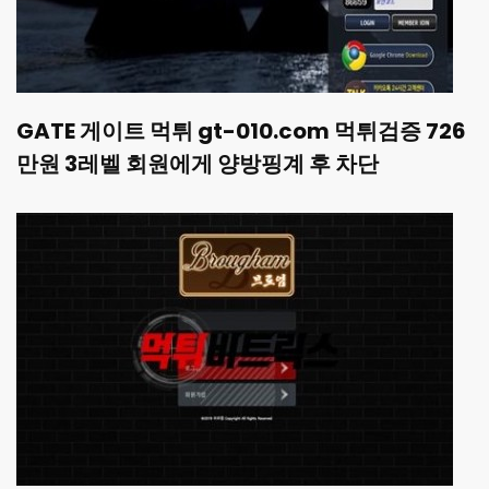
GATE 게이트 먹튀 gt-010.com 먹튀검증 726
만원 3레벨 회원에게 양방핑계 후 차단