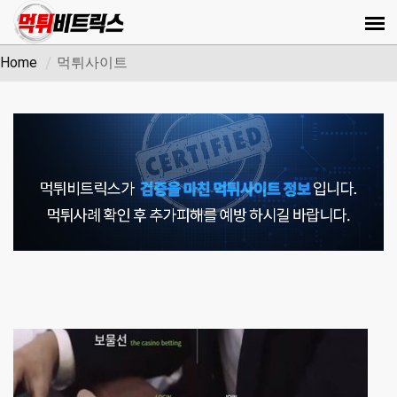
Home
먹튀사이트