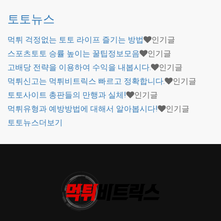
토토뉴스
먹튀 걱정없는 토토 라이프 즐기는 방법
인기글
스포츠토토 승률 높이는 꿀팁정보모음
인기글
고배당 전략을 이용하여 수익을 내봅시다.
인기글
먹튀신고는 먹튀비트릭스 빠르고 정확합니다.
인기글
토토사이트 총판들의 만행과 실체!
인기글
먹튀유형과 예방방법에 대해서 알아봅시다!
인기글
토토뉴스
더보기