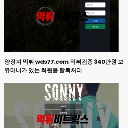
양장피 먹튀 wds77.com 먹튀검증 340만원 보
유머니가 있는 회원을 탈퇴처리