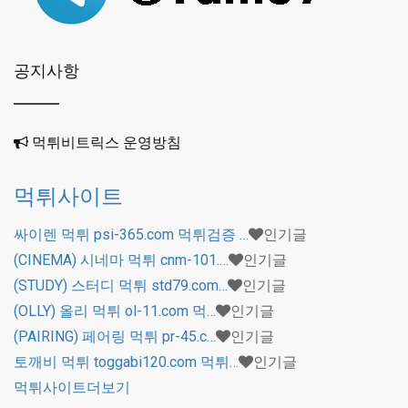
공지사항
먹튀비트릭스 운영방침
먹튀사이트
싸이렌 먹튀 psi-365.com 먹튀검증 …
인기글
(CINEMA) 시네마 먹튀 cnm-101.…
인기글
(STUDY) 스터디 먹튀 std79.com…
인기글
(OLLY) 올리 먹튀 ol-11.com 먹…
인기글
(PAIRING) 페어링 먹튀 pr-45.c…
인기글
토깨비 먹튀 toggabi120.com 먹튀…
인기글
먹튀사이트
더보기