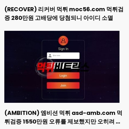
(RECOVER) 리커버 먹튀 moc56.com 먹튀검
증 280만원 고배당에 당첨되니 아이디 소멸
(AMBITION) 엠비션 먹튀 asd-amb.com 먹
튀검증 1550만원 오류를 제보했지만 오히려 금