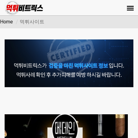
Home
먹튀사이트