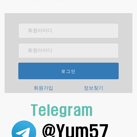
로그인
회원가입
정보찾기