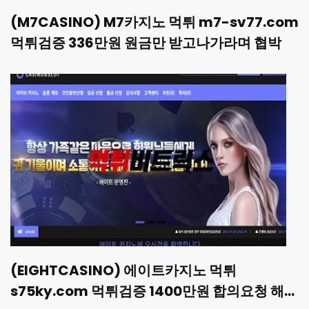
(M7CASINO) M7카지노 먹튀 m7-sv77.com
먹튀검증 336만원 원금만 받고나가라며 협박
(EIGHTCASINO) 에이트카지노 먹튀
s75ky.com 먹튀검증 1400만원 합의요청 해놓