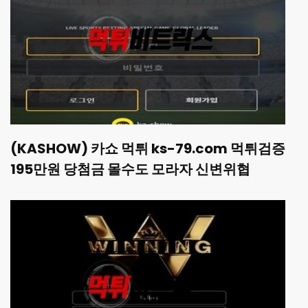
(KASHOW) 카쇼 먹튀 ks-79.com 먹튀검증
195만원 당첨금 몰수도 모라자 신변위협