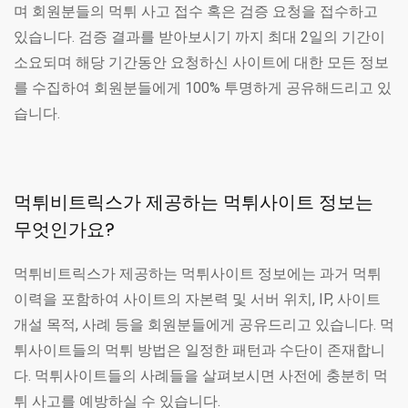
며 회원분들의 먹튀 사고 접수 혹은 검증 요청을 접수하고
있습니다. 검증 결과를 받아보시기 까지 최대 2일의 기간이
소요되며 해당 기간동안 요청하신 사이트에 대한 모든 정보
를 수집하여 회원분들에게 100% 투명하게 공유해드리고 있
습니다.
먹튀비트릭스가 제공하는 먹튀사이트 정보는
무엇인가요?
먹튀비트릭스가 제공하는 먹튀사이트 정보에는 과거 먹튀
이력을 포함하여 사이트의 자본력 및 서버 위치, IP, 사이트
개설 목적, 사례 등을 회원분들에게 공유드리고 있습니다. 먹
튀사이트들의 먹튀 방법은 일정한 패턴과 수단이 존재합니
다. 먹튀사이트들의 사례들을 살펴보시면 사전에 충분히 먹
튀 사고를 예방하실 수 있습니다.