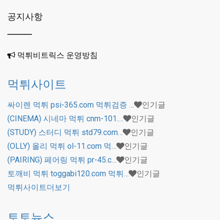
공지사항
먹튀비트릭스 운영방침
먹튀사이트
싸이렌 먹튀 psi-365.com 먹튀검증 …
인기글
(CINEMA) 시네마 먹튀 cnm-101.…
인기글
(STUDY) 스터디 먹튀 std79.com…
인기글
(OLLY) 올리 먹튀 ol-11.com 먹…
인기글
(PAIRING) 페어링 먹튀 pr-45.c…
인기글
토깨비 먹튀 toggabi120.com 먹튀…
인기글
먹튀사이트
더보기
토토뉴스