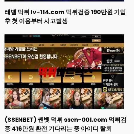
레벨 먹튀 lv-114.com 먹튀검증 190만원 가입
후 첫 이용부터 사고발생
(SSENBET) 쎈벳 먹튀 ssen-001.com 먹튀검
증 416만원 환전 기다리는 중 아이디 탈퇴