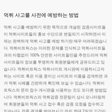
먹튀 사고를 사전에 예방하는 방법
먹튀 사고를 예방하기 위한 목적으로 개설된 검증사이트들
이 먹튀사이트들의 홍보 수단으로 변질되기 시작하면서 이
제는 완벽하게 먹튀 사고를 예방 하기란 매우 어려워졌습니
다. 먹튀비트릭스는 이러한 문제를 인식하고 먹튀사이트들
과의 타협없이 100% 안전한 사이트들만을 추천드리며 먹튀
사이트들의 정보를 투명하게 회원분들에게 공유드리고 있
습니다. 먹튀비트릭스 먹튀사이트 게시판에 이용하시고자
하는 사이트 혹은 이용 중이신 사이트의 이름을 검색하면 과
거 먹튀 사례를 간편하게 확인해 보실 수 있습니다. 먹튀비
트릭스의 문의 접수 게시판을 사용하는 것도 또다른 방법입
니다. 먹튀비트릭스의 먹튀검증 전문팀이 상시 모니터링하
며 회원분들의 먹튀 사고 접수 혹은 검증 요청을 접수하고
있습니다. 검증 결과를 받아보시기 까지 최대 2일의 기간이