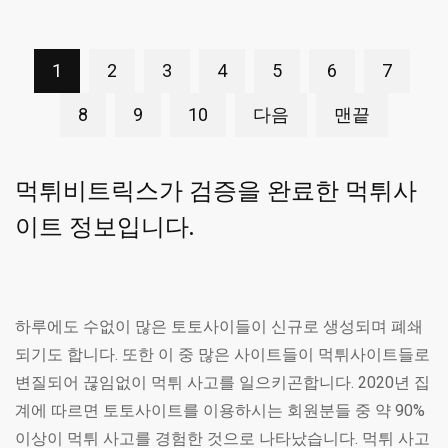
1
2
3
4
5
6
7
8
9
10
다음
맨끝
먹튀비트릭스가 검증을 완료한 먹튀사
이트 정보입니다.
하루에도 수없이 많은 토토사이들이 신규로 생성되며 폐쇄
되기도 합니다. 또한 이 중 많은 사이트들이 먹튀사이트들로
변질되어 끊임없이 먹튀 사고를 일으키곤합니다. 2020년 집
계에 따르면 토토사이트를 이용하시는 회원분들 중 약 90%
이상이 먹튀 사고를 경험한 것으로 나타났습니다. 먹튀 사고