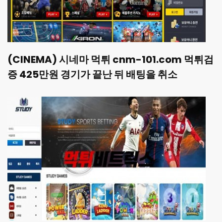
(CINEMA) 시네마 먹튀 cnm-101.com 먹튀검
증 425만원 경기가 끝난 뒤 배팅을 취소