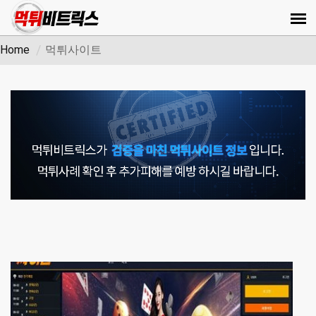
Home
먹튀사이트