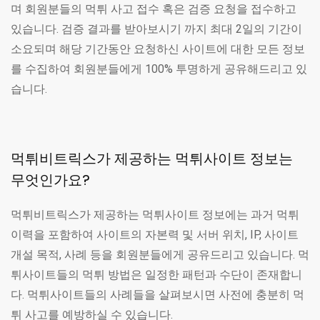
며 회원분들의 먹튀 사고 접수 혹은 검증 요청을 접수하고
있습니다. 검증 결과를 받아보시기 까지 최대 2일의 기간이
소요되며 해당 기간동안 요청하신 사이트에 대한 모든 정보
를 수집하여 회원분들에게 100% 투명하게 공유해드리고 있
습니다.
먹튀비트릭스가 제공하는 먹튀사이트 정보는
무엇인가요?
먹튀비트릭스가 제공하는 먹튀사이트 정보에는 과거 먹튀
이력을 포함하여 사이트의 자본력 및 서버 위치, IP, 사이트
개설 목적, 사례 등을 회원분들에게 공유드리고 있습니다. 먹
튀사이트들의 먹튀 방법은 일정한 패턴과 수단이 존재합니
다. 먹튀사이트들의 사례들을 살펴보시면 사전에 충분히 먹
튀 사고를 예방하실 수 있습니다.