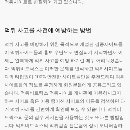
먹튀사이트로 변질되어 가고 있습니다.
먹튀 사고를 사전에 예방하는 방법
먹튀 사고를 예방하기 위한 목적으로 개설된 검증사이트들
이 먹튀사이트들의 홍보 수단으로 변질되기 시작하면서 이
제는 완벽하게 먹튀 사고를 예방 하기란 매우 어려워졌습니
다. 먹튀비트릭스는 이러한 문제를 인식하고 먹튀사이트들
과의 타협없이 100% 안전한 사이트들만을 추천드리며 먹튀
사이트들의 정보를 투명하게 회원분들에게 공유드리고 있
습니다. 먹튀비트릭스 먹튀사이트 게시판에 이용하시고자
하는 사이트 혹은 이용 중이신 사이트의 이름을 검색하면 과
거 먹튀 사례를 간편하게 확인해 보실 수 있습니다. 먹튀비
트릭스의 문의 접수 게시판을 사용하는 것도 또다른 방법입
니다. 먹튀비트릭스의 먹튀검증 전문팀이 상시 모니터링하