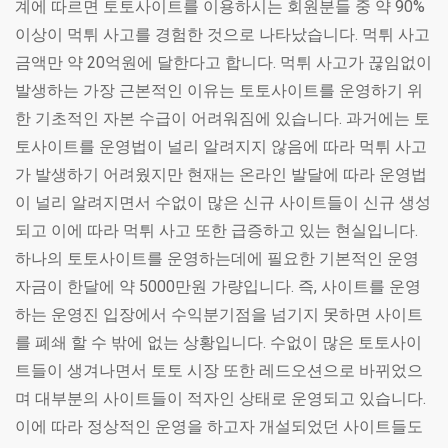
계에 따르면 토토사이트를 이용하시는 회원분들 중 약 90%
이상이 먹튀 사고를 경험한 것으로 나타났습니다. 먹튀 사고
금액만 약 20억원에 달한다고 합니다. 먹튀 사고가 끊임없이
발생하는 가장 근본적인 이유는 토토사이트를 운영하기 위
한 기초적인 자본 수급이 어려워짐에 있습니다. 과거에는 토
토사이트를 운영법이 널리 알려지지 않음에 따라 먹튀 사고
가 발생하기 어려웠지만 현재는 온라인 발달에 따라 운영법
이 널리 알려지면서 수없이 많은 신규 사이트들이 신규 생성
되고 이에 따라 먹튀 사고 또한 급증하고 있는 현실입니다.
하나의 토토사이트를 운영하는데에 필요한 기본적인 운영
자금이 한달에 약 5000만원 가량입니다. 즉, 사이트를 운영
하는 운영진 입장에서 수익분기점을 넘기지 못하면 사이트
를 폐쇄 할 수 밖에 없는 상황입니다. 수없이 많은 토토사이
트들이 생겨나면서 토토 시장 또한 레드오션으로 바뀌었으
며 대부분의 사이트들이 적자인 상태로 운영되고 있습니다.
이에 따라 정상적인 운영을 하고자 개설되었던 사이트들도