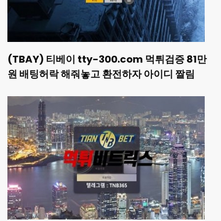
(TBAY) 티베이 tty-300.com 먹튀검증 81만
원 배팅허락 해줘놓고 환전하자 아이디 짤림