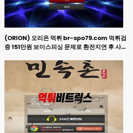
(ORION) 오리온 먹튀 br-spo79.com 먹튀검
증 151만원 보이스피싱 문제로 환전지연 후 사이
트 …