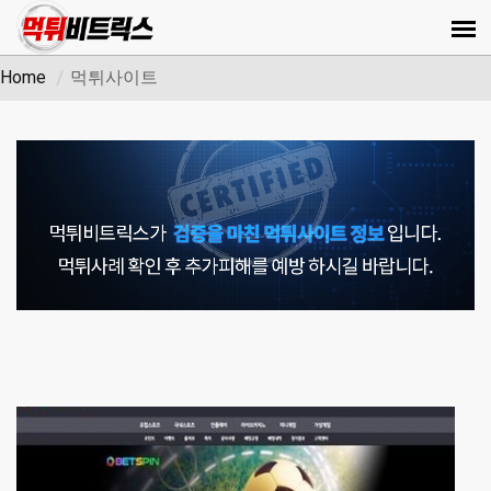
Home
먹튀사이트