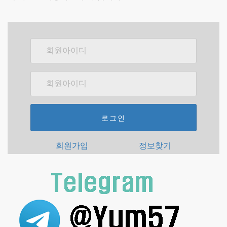
로그인
회원가입
정보찾기