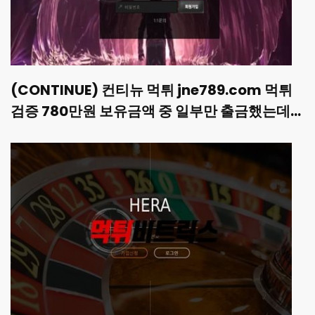
(CONTINUE) 컨티뉴 먹튀 jne789.com 먹튀
검증 780만원 보유금액 중 일부만 출금했는데
정지