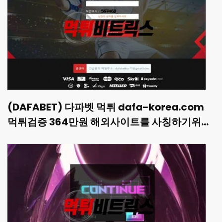
(DAFABET) 다파벳 먹튀 dafa-korea.com
먹튀검증 364만원 해외사이트를 사칭하기위해
만든곳