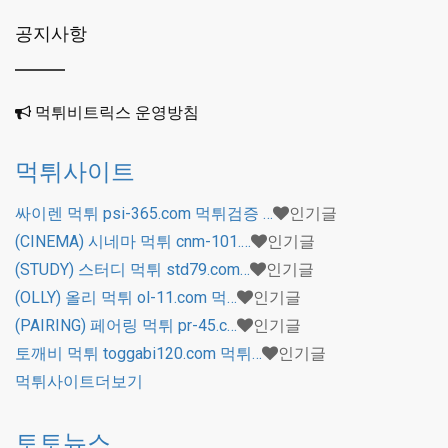
공지사항
먹튀비트릭스 운영방침
먹튀사이트
싸이렌 먹튀 psi-365.com 먹튀검증 …
인기글
(CINEMA) 시네마 먹튀 cnm-101.…
인기글
(STUDY) 스터디 먹튀 std79.com…
인기글
(OLLY) 올리 먹튀 ol-11.com 먹…
인기글
(PAIRING) 페어링 먹튀 pr-45.c…
인기글
토깨비 먹튀 toggabi120.com 먹튀…
인기글
먹튀사이트
더보기
토토뉴스