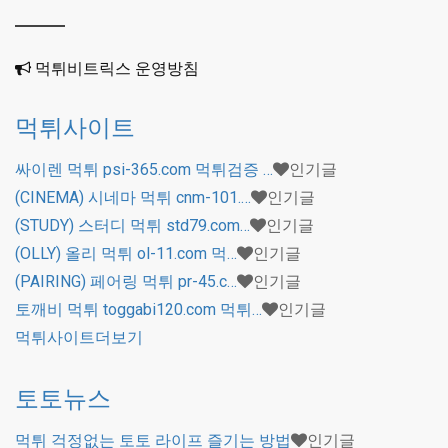
먹튀비트릭스 운영방침
먹튀사이트
싸이렌 먹튀 psi-365.com 먹튀검증 …
인기글
(CINEMA) 시네마 먹튀 cnm-101.…
인기글
(STUDY) 스터디 먹튀 std79.com…
인기글
(OLLY) 올리 먹튀 ol-11.com 먹…
인기글
(PAIRING) 페어링 먹튀 pr-45.c…
인기글
토깨비 먹튀 toggabi120.com 먹튀…
인기글
먹튀사이트
더보기
토토뉴스
먹튀 걱정없는 토토 라이프 즐기는 방법
인기글