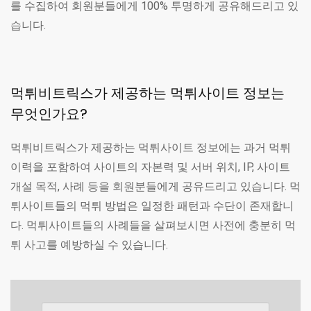
를 수집하여 회원분들에게 100% 투명하게 공유해드리고 있
습니다.
먹튀비트릭스가 제공하는 먹튀사이트 정보는
무엇인가요?
먹튀비트릭스가 제공하는 먹튀사이트 정보에는 과거 먹튀
이력을 포함하여 사이트의 자본력 및 서버 위치, IP, 사이트
개설 목적, 사례 등을 회원분들에게 공유드리고 있습니다. 먹
튀사이트들의 먹튀 방법은 일정한 패턴과 수단이 존재합니
다. 먹튀사이트들의 사례들을 살펴보시면 사전에 충분히 먹
튀 사고를 예방하실 수 있습니다.