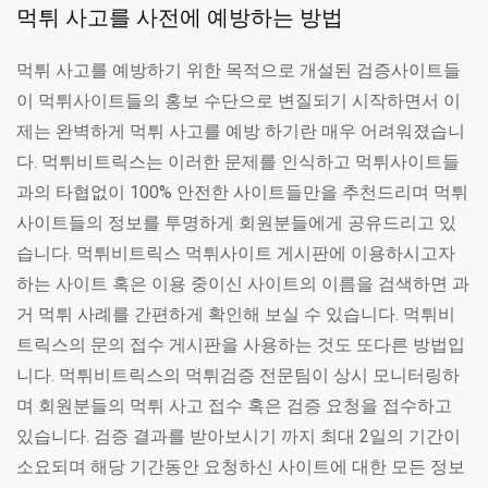
먹튀 사고를 사전에 예방하는 방법
먹튀 사고를 예방하기 위한 목적으로 개설된 검증사이트들
이 먹튀사이트들의 홍보 수단으로 변질되기 시작하면서 이
제는 완벽하게 먹튀 사고를 예방 하기란 매우 어려워졌습니
다. 먹튀비트릭스는 이러한 문제를 인식하고 먹튀사이트들
과의 타협없이 100% 안전한 사이트들만을 추천드리며 먹튀
사이트들의 정보를 투명하게 회원분들에게 공유드리고 있
습니다. 먹튀비트릭스 먹튀사이트 게시판에 이용하시고자
하는 사이트 혹은 이용 중이신 사이트의 이름을 검색하면 과
거 먹튀 사례를 간편하게 확인해 보실 수 있습니다. 먹튀비
트릭스의 문의 접수 게시판을 사용하는 것도 또다른 방법입
니다. 먹튀비트릭스의 먹튀검증 전문팀이 상시 모니터링하
며 회원분들의 먹튀 사고 접수 혹은 검증 요청을 접수하고
있습니다. 검증 결과를 받아보시기 까지 최대 2일의 기간이
소요되며 해당 기간동안 요청하신 사이트에 대한 모든 정보