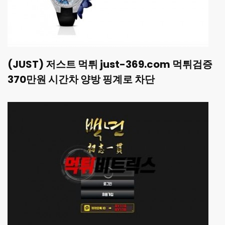
(JUST) 저스트 먹튀 just-369.com 먹튀검증
370만원 시간차 양방 핑계로 차단