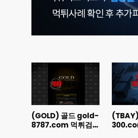
(GOLD) 골드 gold-
(TBAY
8787.com 먹튀검
300.
증 262만원 통장변경
81만원