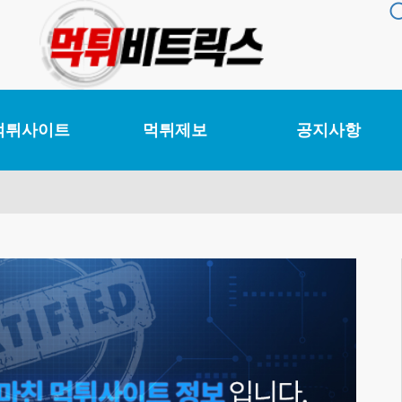
먹튀사이트
먹튀제보
공지사항