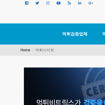
먹튀검증업체
Home
먹튀사이트