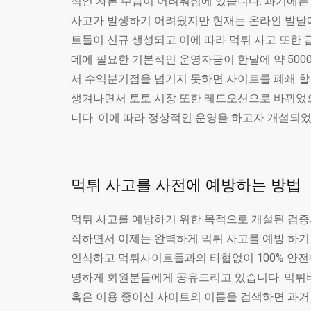
적인 자본 수급이 어려워짐에 있습니다. 과거에는
사고가 발생하기 어려웠지만 현재는 온라인 발달에
트들이 신규 생성되고 이에 따라 먹튀 사고 또한
데에 필요한 기본적인 운영자금이 한달에 약 500
서 수익분기점을 넘기지 못하면 사이트를 폐쇄 할
생겨나면서 토토 시장 또한 레드오션으로 바뀌었
니다. 이에 따라 정상적인 운영을 하고자 개설되
먹튀 사고를 사전에 예방하는 방법
먹튀 사고를 예방하기 위한 목적으로 개설된 검
작하면서 이제는 완벽하게 먹튀 사고를 예방 하
인식하고 먹튀사이트들과의 타협없이 100% 안
명하게 회원분들에게 공유드리고 있습니다. 먹튀
혹은 이용 중이신 사이트의 이름을 검색하면 과거