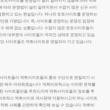
 토토사이트를 운영법이 널리 알려지지 않음에 따라 먹튀
 따라 운영법이 널리 알려지면서 수없이 많은 신규 사이
 급증하고 있는 현실입니다. 하나의 토토사이트를 운영하는
0만원 가량입니다. 즉, 사이트를 운영하는 운영진 입장에
 수 밖에 없는 상황입니다. 수없이 많은 토토사이트들이
으며 대부분의 사이트들이 적자인 상태로 운영되고 있습
었던 사이트들도 먹튀사이트로 변질되어 가고 있습니다.
증사이트들이 먹튀사이트들의 홍보 수단으로 변질되기 시
기란 매우 어려워졌습니다. 먹튀비트릭스는 이러한 문제를
전한 사이트들만을 추천드리며 먹튀사이트들의 정보를 투
비트릭스 먹튀사이트 게시판에 이용하시고자 하는 사이트
 먹튀 사례를 간편하게 확인해 보실 수 있습니다. 먹튀비