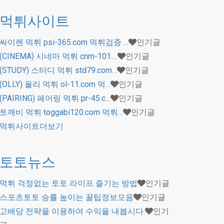
먹튀사이트
싸이렌 먹튀 psi-365.com 먹튀검증 …
인기글
(CINEMA) 시네마 먹튀 cnm-101.…
인기글
(STUDY) 스터디 먹튀 std79.com…
인기글
(OLLY) 올리 먹튀 ol-11.com 먹…
인기글
(PAIRING) 페어링 먹튀 pr-45.c…
인기글
토깨비 먹튀 toggabi120.com 먹튀…
인기글
먹튀사이트
더보기
토토뉴스
먹튀 걱정없는 토토 라이프 즐기는 방법
인기글
스포츠토토 승률 높이는 꿀팁정보모음
인기글
고배당 전략을 이용하여 수익을 내봅시다.
인기