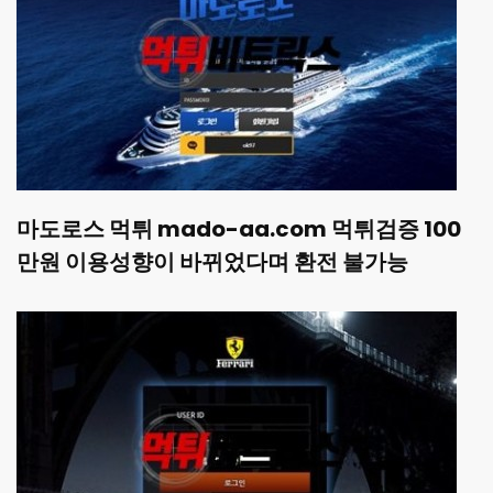
마도로스 먹튀 mado-aa.com 먹튀검증 100
만원 이용성향이 바뀌었다며 환전 불가능