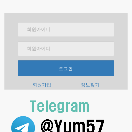
로그인
회원가입
정보찾기