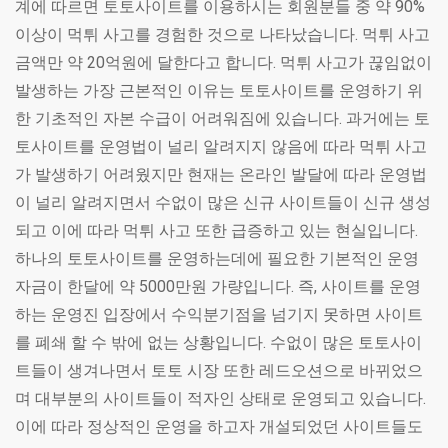
계에 따르면 토토사이트를 이용하시는 회원분들 중 약 90%
이상이 먹튀 사고를 경험한 것으로 나타났습니다. 먹튀 사고
금액만 약 20억원에 달한다고 합니다. 먹튀 사고가 끊임없이
발생하는 가장 근본적인 이유는 토토사이트를 운영하기 위
한 기초적인 자본 수급이 어려워짐에 있습니다. 과거에는 토
토사이트를 운영법이 널리 알려지지 않음에 따라 먹튀 사고
가 발생하기 어려웠지만 현재는 온라인 발달에 따라 운영법
이 널리 알려지면서 수없이 많은 신규 사이트들이 신규 생성
되고 이에 따라 먹튀 사고 또한 급증하고 있는 현실입니다.
하나의 토토사이트를 운영하는데에 필요한 기본적인 운영
자금이 한달에 약 5000만원 가량입니다. 즉, 사이트를 운영
하는 운영진 입장에서 수익분기점을 넘기지 못하면 사이트
를 폐쇄 할 수 밖에 없는 상황입니다. 수없이 많은 토토사이
트들이 생겨나면서 토토 시장 또한 레드오션으로 바뀌었으
며 대부분의 사이트들이 적자인 상태로 운영되고 있습니다.
이에 따라 정상적인 운영을 하고자 개설되었던 사이트들도