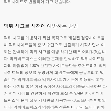
먹튀사이트로 변질되어 가고 있습니다.
먹튀 사고를 사전에 예방하는 방법
먹튀 사고를 예방하기 위한 목적으로 개설된 검증사이트들
이 먹튀사이트들의 홍보 수단으로 변질되기 시작하면서 이
제는 완벽하게 먹튀 사고를 예방 하기란 매우 어려워졌습니
다. 먹튀비트릭스는 이러한 문제를 인식하고 먹튀사이트들
과의 타협없이 100% 안전한 사이트들만을 추천드리며 먹튀
사이트들의 정보를 투명하게 회원분들에게 공유드리고 있
습니다. 먹튀비트릭스 먹튀사이트 게시판에 이용하시고자
하는 사이트 혹은 이용 중이신 사이트의 이름을 검색하면 과
거 먹튀 사례를 간편하게 확인해 보실 수 있습니다. 먹튀비
트릭스의 문의 접수 게시판을 사용하는 것도 또다른 방법입
니다. 먹튀비트릭스의 먹튀검증 전문팀이 상시 모니터링하