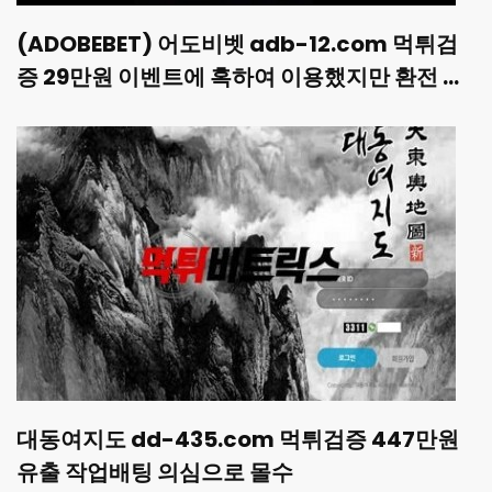
(ADOBEBET) 어도비벳 adb-12.com 먹튀검
증 29만원 이벤트에 혹하여 이용했지만 환전 불
가능
대동여지도 dd-435.com 먹튀검증 447만원
유출 작업배팅 의심으로 몰수