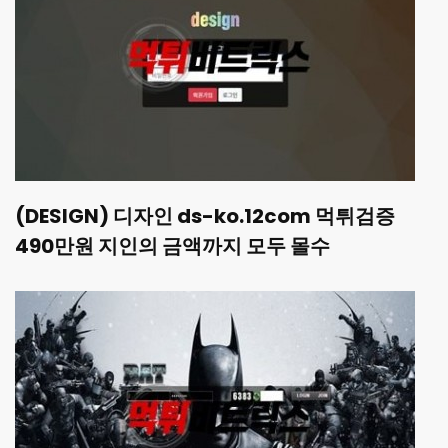
(DESIGN) 디자인 ds-ko.12com 먹튀검증
490만원 지인의 금액까지 모두 몰수