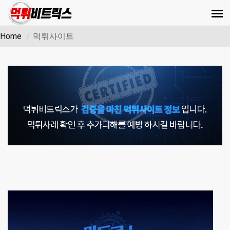
Home
먹튀사이트