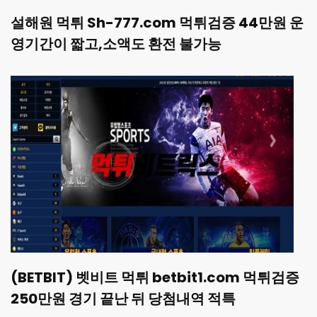
설해원 먹튀 Sh-777.com 먹튀검증 44만원 운
영기간이 짧고,소액도 환전 불가능
(BETBIT) 벳비트 먹튀 betbit1.com 먹튀검증
250만원 경기 끝난 뒤 당첨내역 적특