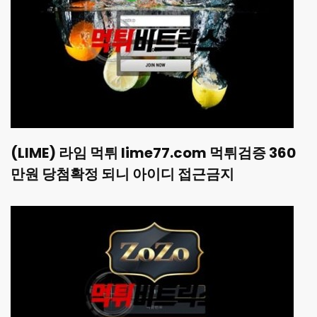
(LIME) 라임 먹튀 lime77.com 먹튀검증 360
만원 당첨확정 되니 아이디 접근금지