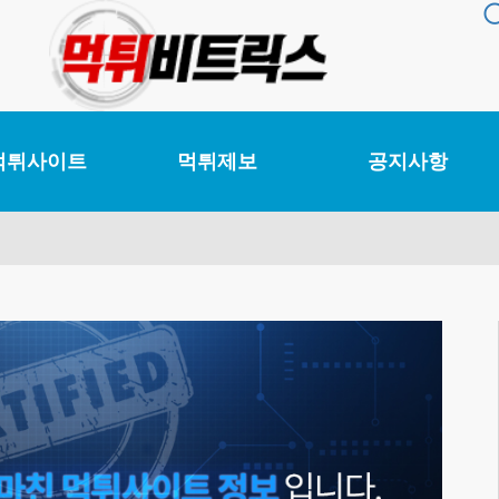
먹튀사이트
먹튀제보
공지사항