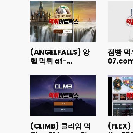
이트로 알게되어 환
끝나니 
전했지만 거절
내놓고 
(ANGELFALLS) 앙
점빵 먹튀
헬 먹튀 af-
07.c
902.com 먹튀검증
134만
384만원 환전했더니
조회되
가입승인 처리중으로
지급 후
변경
(CLIMB) 클라임 먹
(FLEX