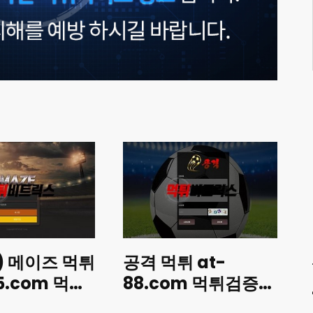
E) 메이즈 먹튀
공격 먹튀 at-
5.com 먹튀
88.com 먹튀검증
00만원 경기
80만원 환전하라더