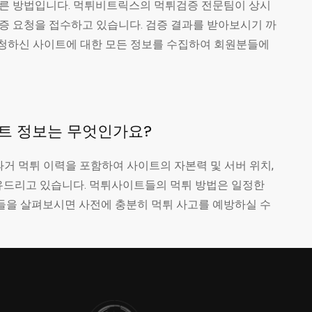
다른 방법입니다. 먹튀비트릭스의 먹튀검증 전문팀이 상시
증 요청을 접수하고 있습니다. 검증 결과를 받아보시기 까
요청하신 사이트에 대한 모든 정보를 수집하여 회원분들에
트 정보는 무엇인가요?
 먹튀 이력을 포함하여 사이트의 자본력 및 서버 위치,
 공유드리고 있습니다. 먹튀사이트들의 먹튀 방법은 일정한
들을 살펴보시면 사전에 충분히 먹튀 사고를 예방하실 수