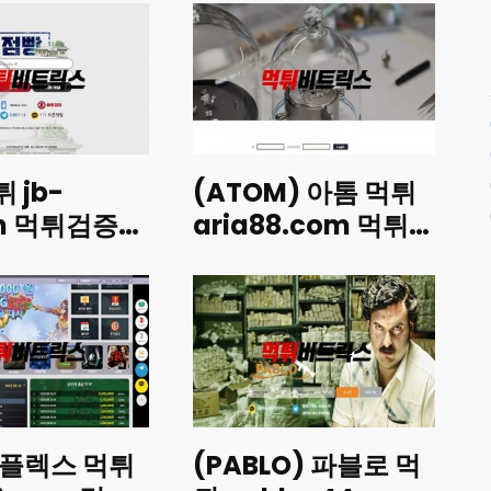
쪽지하나 보
니 로그인 불가 상태
적특
 jb-
(ATOM) 아톰 먹튀
om 먹튀검증
aria88.com 먹튀검
원 블랙정보가
증 288만원 환전 기
어 일부원금
다리는 중 추가당첨
 졸업
되자 아이디 접근차
단
) 플렉스 먹튀
(PABLO) 파블로 먹