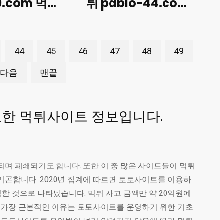
89.com 먹튀
튀 pablo-44.com
16만원 잦은사
먹튀검증 249만원
발생되고있는
당첨금 회수 후 오히
 주의요망
려 협박
44
45
46
47
48
49
다음
맨끝
한 먹튀사이트 정보입니다.
며 폐쇄되기도 합니다. 또한 이 중 많은 사이트들이 먹튀
곤합니다. 2020년 집계에 따르면 토토사이트를 이용하
험한 것으로 나타났습니다. 먹튀 사고 금액만 약 20억원에
 가장 근본적인 이유는 토토사이트를 운영하기 위한 기초