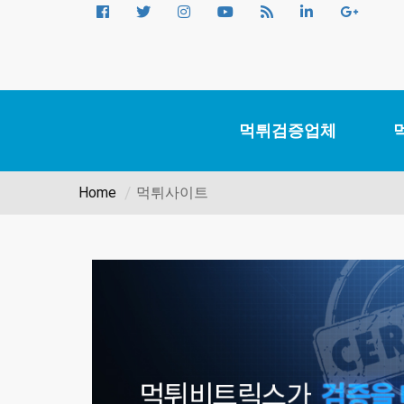
먹튀검증업체
Home
먹튀사이트