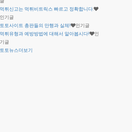
글
먹튀신고는 먹튀비트릭스 빠르고 정확합니다.
인기글
토토사이트 총판들의 만행과 실체!
인기글
먹튀유형과 예방방법에 대해서 알아봅시다!
인
기글
토토뉴스
더보기