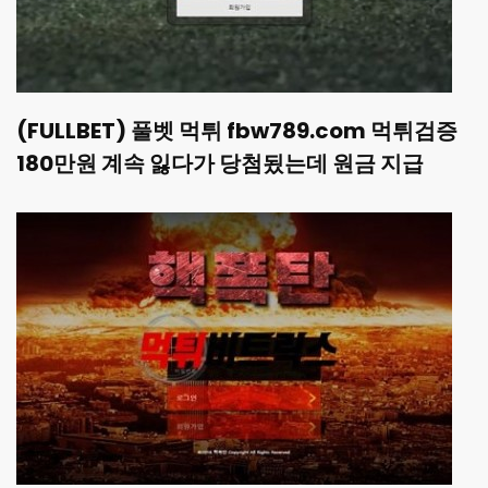
(FULLBET) 풀벳 먹튀 fbw7
8
9.com 먹튀검증
1
8
0만원 계속 잃다가 당첨됬는데 원금 지급