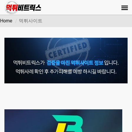
Home
먹튀사이트