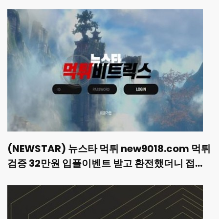
(NEWSTAR) 뉴스타 먹튀 new901
8
.com 먹튀
검증 32만원 입플이벤트 받고 환전했더니 접속
차단