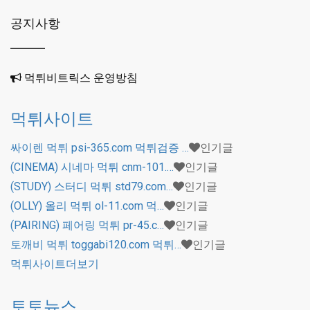
공지사항
먹튀비트릭스 운영방침
먹튀사이트
싸이렌 먹튀 psi-365.com 먹튀검증 …
인기글
(CINEMA) 시네마 먹튀 cnm-101.…
인기글
(STUDY) 스터디 먹튀 std79.com…
인기글
(OLLY) 올리 먹튀 ol-11.com 먹…
인기글
(PAIRING) 페어링 먹튀 pr-45.c…
인기글
토깨비 먹튀 toggabi120.com 먹튀…
인기글
먹튀사이트
더보기
토토뉴스