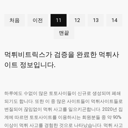
처음
이전
11
12
13
14
맨끝
먹튀비트릭스가 검증을 완료한 먹튀사
이트 정보입니다.
하루에도 수없이 많은 토토사이들이 신규로 생성되며 폐쇄
되기도 합니다. 또한 이 중 많은 사이트들이 먹튀사이트들로
변질되어 끊임없이 먹튀 사고를 일으키곤합니다. 2020년 집
계에 따르면 토토사이트를 이용하시는 회원분들 중 약 90%
이상이 먹튀 사고를 경험한 것으로 나타났습니다. 먹튀 사고