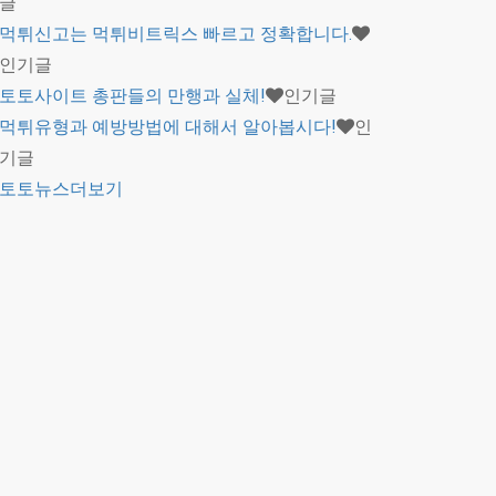
글
먹튀신고는 먹튀비트릭스 빠르고 정확합니다.
인기글
토토사이트 총판들의 만행과 실체!
인기글
먹튀유형과 예방방법에 대해서 알아봅시다!
인
기글
토토뉴스
더보기