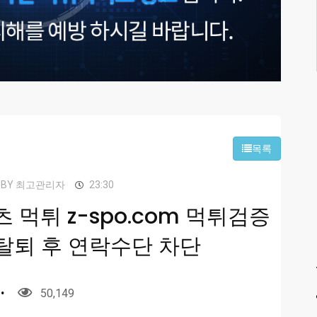
목록
BY
최고관리자
23:30
츠 먹튀 z-spo.com 먹튀검증
 탈퇴 후 연락수단 차단
50,149