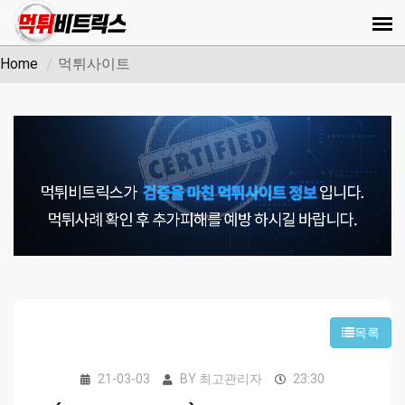
Home
먹튀사이트
목록
21-03-03
BY
최고관리자
23:30