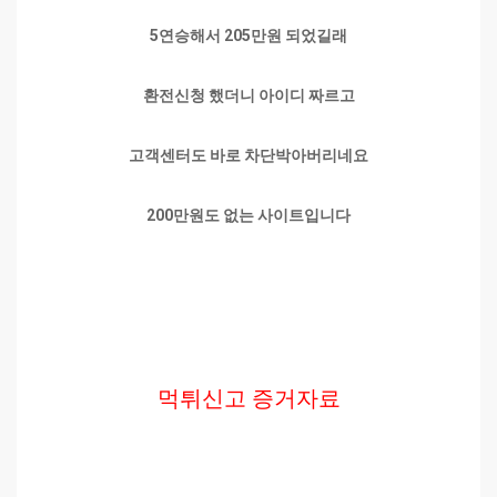
5연승해서 205만원 되었길래
환전신청 했더니 아이디 짜르고
고객센터도 바로 차단박아버리네요
200만원도 없는 사이트입니다
먹튀신고 증거자료