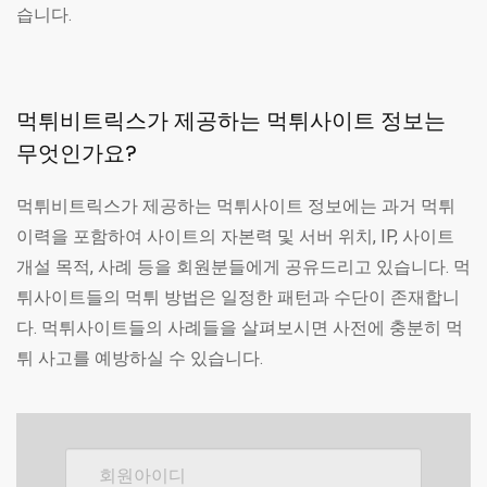
습니다.
먹튀비트릭스가 제공하는 먹튀사이트 정보는
무엇인가요?
먹튀비트릭스가 제공하는 먹튀사이트 정보에는 과거 먹튀
이력을 포함하여 사이트의 자본력 및 서버 위치, IP, 사이트
개설 목적, 사례 등을 회원분들에게 공유드리고 있습니다. 먹
튀사이트들의 먹튀 방법은 일정한 패턴과 수단이 존재합니
다. 먹튀사이트들의 사례들을 살펴보시면 사전에 충분히 먹
튀 사고를 예방하실 수 있습니다.