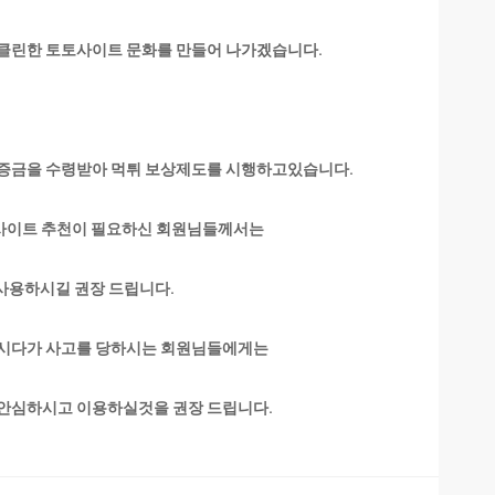
클린한 토토사이트 문화를 만들어 나가겠습니다.
증금을 수령받아 먹튀 보상제도를 시행하고있습니다.
토사이트 추천이 필요하신 회원님들께서는
사용하시길 권장 드립니다.
시다가 사고를 당하시는 회원님들에게는
, 안심하시고 이용하실것을 권장 드립니다.