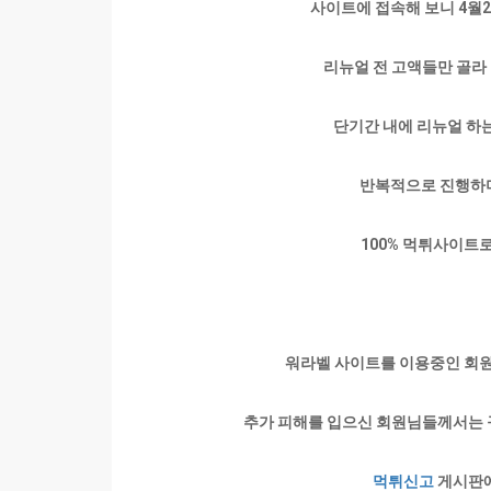
사이트에 접속해 보니 4월
리뉴얼 전 고액들만 골라
단기간 내에 리뉴얼 하
반복적으로 진행하
100% 먹튀사이트
워라벨 사이트를 이용중인 회
추가 피해를 입으신 회원님들께서는 
먹튀신고
게시판에