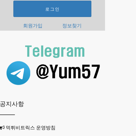
로그인
회원가입
정보찾기
공지사항
먹튀비트릭스 운영방침