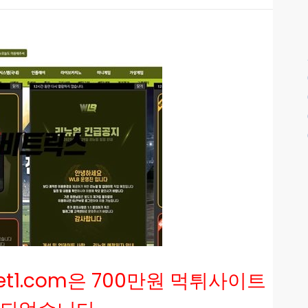
bet1.com은 700만원 먹튀사이트