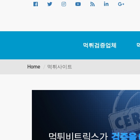
먹튀검증업체
Home
먹튀사이트