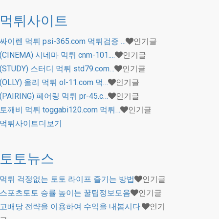
먹튀사이트
싸이렌 먹튀 psi-365.com 먹튀검증 …
인기글
(CINEMA) 시네마 먹튀 cnm-101.…
인기글
(STUDY) 스터디 먹튀 std79.com…
인기글
(OLLY) 올리 먹튀 ol-11.com 먹…
인기글
(PAIRING) 페어링 먹튀 pr-45.c…
인기글
토깨비 먹튀 toggabi120.com 먹튀…
인기글
먹튀사이트
더보기
토토뉴스
먹튀 걱정없는 토토 라이프 즐기는 방법
인기글
스포츠토토 승률 높이는 꿀팁정보모음
인기글
고배당 전략을 이용하여 수익을 내봅시다.
인기