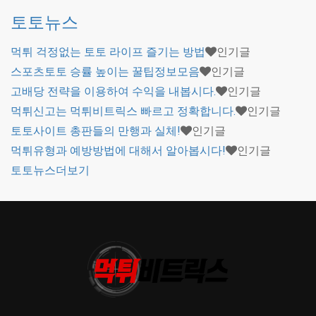
토토뉴스
먹튀 걱정없는 토토 라이프 즐기는 방법
인기글
스포츠토토 승률 높이는 꿀팁정보모음
인기글
고배당 전략을 이용하여 수익을 내봅시다.
인기글
먹튀신고는 먹튀비트릭스 빠르고 정확합니다.
인기글
토토사이트 총판들의 만행과 실체!
인기글
먹튀유형과 예방방법에 대해서 알아봅시다!
인기글
토토뉴스
더보기