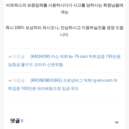
비트릭스의 보증업체를 사용하시다가 사고를 당하시는 회원님들에
게는
즉시 200% 보상처리 되시오니, 안심하시고 이용하실것을 권장 드립
니다.
이전글
(KASHOW) 카쇼 먹튀 ks-79.com 먹튀검증 195만원
당첨금 몰수도 모라자 신변위협
다음글
(KRONENBOURG) 크로넨버그 먹튀 rg-kro.com 먹
튀검증 100만원 대리배팅으로 입금 유도
댓글
0