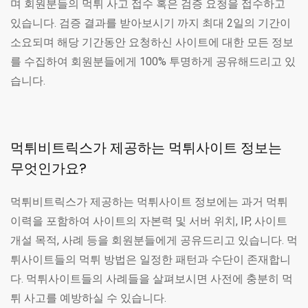
며 회원분들의 먹튀 사고 접수 혹은 검증 요청을 접수하고
있습니다. 검증 결과를 받아보시기 까지 최대 2일의 기간이
소요되며 해당 기간동안 요청하신 사이트에 대한 모든 정보
를 수집하여 회원분들에게 100% 투명하게 공유해드리고 있
습니다.
먹튀비트릭스가 제공하는 먹튀사이트 정보는
무엇인가요?
먹튀비트릭스가 제공하는 먹튀사이트 정보에는 과거 먹튀
이력을 포함하여 사이트의 자본력 및 서버 위치, IP, 사이트
개설 목적, 사례 등을 회원분들에게 공유드리고 있습니다. 먹
튀사이트들의 먹튀 방법은 일정한 패턴과 수단이 존재합니
다. 먹튀사이트들의 사례들을 살펴보시면 사전에 충분히 먹
튀 사고를 예방하실 수 있습니다.