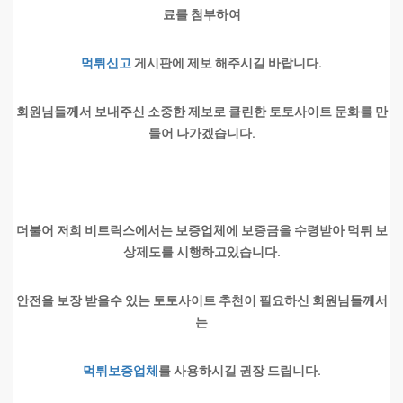
료를 첨부하여
먹튀신고
게시판에 제보 해주시길 바랍니다.
회원님들께서 보내주신 소중한 제보로 클린한 토토사이트 문화를 만
들어 나가겠습니다.
더불어 저희 비트릭스에서는 보증업체에 보증금을 수령받아 먹튀 보
상제도를 시행하고있습니다.
안전을 보장 받을수 있는 토토사이트 추천이 필요하신 회원님들께서
는
먹튀보증업체
를 사용하시길 권장 드립니다.