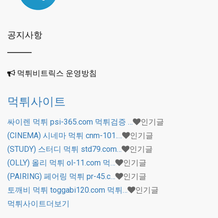
공지사항
먹튀비트릭스 운영방침
먹튀사이트
싸이렌 먹튀 psi-365.com 먹튀검증 …
인기글
(CINEMA) 시네마 먹튀 cnm-101.…
인기글
(STUDY) 스터디 먹튀 std79.com…
인기글
(OLLY) 올리 먹튀 ol-11.com 먹…
인기글
(PAIRING) 페어링 먹튀 pr-45.c…
인기글
토깨비 먹튀 toggabi120.com 먹튀…
인기글
먹튀사이트
더보기