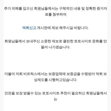
추가 피해를 입으신 회원님들께서는 구체적인 내용 및 정확한 증거자
료를 첨부하여
먹튀신고
게시판에 제보 해주시길 바랍니다.
회원님들께서 보내주신 소중한 제보로 클린한 토토사이트 문화를 만
들어 나가겠습니다.
더불어 저희 비트릭스에서는 보증업체에 보증금을 수령받아 먹튀 보
상제도를 시행하고있습니다.
안전을 보장 받을수 있는 토토사이트 추천이 필요하신 회원님들께서
는