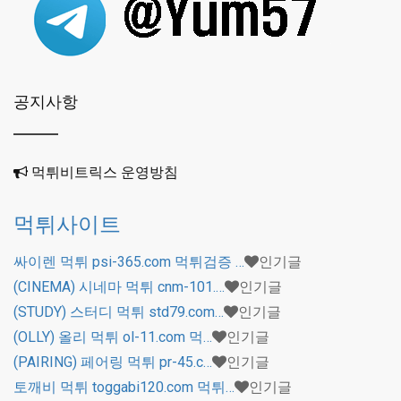
공지사항
먹튀비트릭스 운영방침
먹튀사이트
싸이렌 먹튀 psi-365.com 먹튀검증 …
인기글
(CINEMA) 시네마 먹튀 cnm-101.…
인기글
(STUDY) 스터디 먹튀 std79.com…
인기글
(OLLY) 올리 먹튀 ol-11.com 먹…
인기글
(PAIRING) 페어링 먹튀 pr-45.c…
인기글
토깨비 먹튀 toggabi120.com 먹튀…
인기글