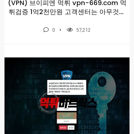
(VPN) 브이피엔 먹튀 vpn-669.com 먹
튀검증 1억2천만원 고객센터는 아무것도
모르는 척
0
57,212