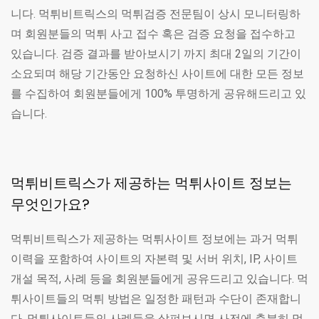
니다. 먹튀비트릭스의 먹튀검증 전문팀이 상시 모니터링하
며 회원분들의 먹튀 사고 접수 혹은 검증 요청을 접수하고
있습니다. 검증 결과를 받아보시기 까지 최대 2일의 기간이
소요되며 해당 기간동안 요청하신 사이트에 대한 모든 정보
를 수집하여 회원분들에게 100% 투명하게 공유해드리고 있
습니다.
먹튀비트릭스가 제공하는 먹튀사이트 정보는
무엇인가요?
먹튀비트릭스가 제공하는 먹튀사이트 정보에는 과거 먹튀
이력을 포함하여 사이트의 자본력 및 서버 위치, IP, 사이트
개설 목적, 사례 등을 회원분들에게 공유드리고 있습니다. 먹
튀사이트들의 먹튀 방법은 일정한 패턴과 수단이 존재합니
다. 먹튀사이트들의 사례들을 살펴보시면 사전에 충분히 먹