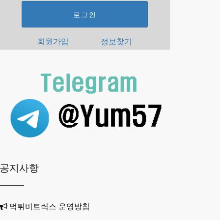
로그인
회원가입
정보찾기
공지사항
먹튀비트릭스 운영방침