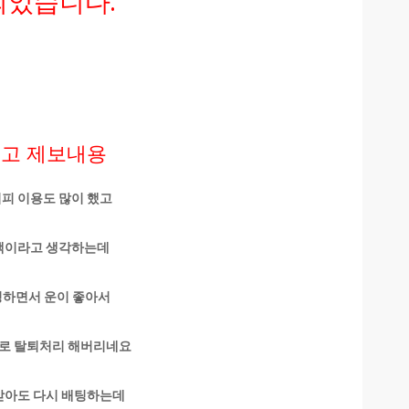
되었습니다.
고 제보내용
피 이용도 많이 했고
액이라고 생각하는데
팅하면서 운이 좋아서
바로 탈퇴처리 해버리네요
받아도 다시 배팅하는데