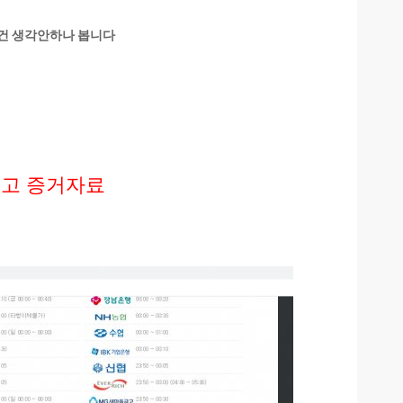
건 생각안하나 봅니다
고 증거자료