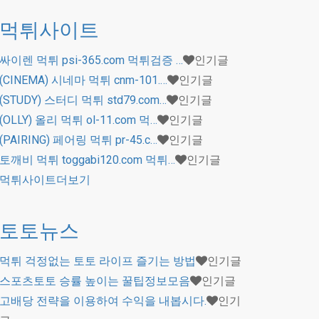
먹튀사이트
싸이렌 먹튀 psi-365.com 먹튀검증 …
인기글
(CINEMA) 시네마 먹튀 cnm-101.…
인기글
(STUDY) 스터디 먹튀 std79.com…
인기글
(OLLY) 올리 먹튀 ol-11.com 먹…
인기글
(PAIRING) 페어링 먹튀 pr-45.c…
인기글
토깨비 먹튀 toggabi120.com 먹튀…
인기글
먹튀사이트
더보기
토토뉴스
먹튀 걱정없는 토토 라이프 즐기는 방법
인기글
스포츠토토 승률 높이는 꿀팁정보모음
인기글
고배당 전략을 이용하여 수익을 내봅시다.
인기