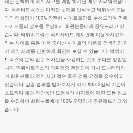
제는 완벽하게 먹튀 사고를 예방 하기란 매우 어려워졌습니
다. 먹튀비트릭스는 이러한 문제를 인식하고 먹튀사이트들
과의 타협없이 100% 안전한 사이트들만을 추천드리며 먹튀
사이트들의 정보를 투명하게 회원분들에게 공유드리고 있
습니다. 먹튀비트릭스 먹튀사이트 게시판에 이용하시고자
하는 사이트 혹은 이용 중이신 사이트의 이름을 검색하면 과
거 먹튀 사례를 간편하게 확인해 보실 수 있습니다. 먹튀비
트릭스의 문의 접수 게시판을 사용하는 것도 또다른 방법입
니다. 먹튀비트릭스의 먹튀검증 전문팀이 상시 모니터링하
며 회원분들의 먹튀 사고 접수 혹은 검증 요청을 접수하고
있습니다. 검증 결과를 받아보시기 까지 최대 2일의 기간이
소요되며 해당 기간동안 요청하신 사이트에 대한 모든 정보
를 수집하여 회원분들에게 100% 투명하게 공유해드리고 있
습니다.