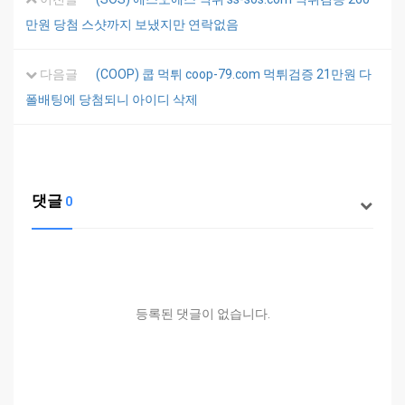
만원 당첨 스샷까지 보냈지만 연락없음
다음글
(COOP) 쿱 먹튀 coop-79.com 먹튀검증 21만원 다
폴배팅에 당첨되니 아이디 삭제
댓글
0
등록된 댓글이 없습니다.