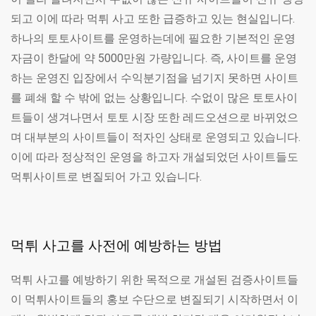
되고 이에 따라 먹튀 사고 또한 급증하고 있는 현실입니다.
하나의 토토사이트를 운영하는데에 필요한 기본적인 운영
자금이 한달에 약 5000만원 가량입니다. 즉, 사이트를 운영
하는 운영진 입장에서 수익분기점을 넘기지 못하면 사이트
를 폐쇄 할 수 밖에 없는 상황입니다. 수없이 많은 토토사이
트들이 생겨나면서 토토 시장 또한 레드오션으로 바뀌었으
며 대부분의 사이트들이 적자인 상태로 운영되고 있습니다.
이에 따라 정상적인 운영을 하고자 개설되었던 사이트들도
먹튀사이트로 변질되어 가고 있습니다.
먹튀 사고를 사전에 예방하는 방법
먹튀 사고를 예방하기 위한 목적으로 개설된 검증사이트들
이 먹튀사이트들의 홍보 수단으로 변질되기 시작하면서 이