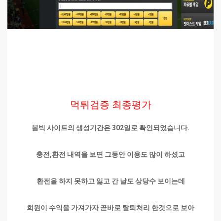
먹튀검증 최종평가
볼빅 사이트의 생성기간은 302일로 확인되었습니다.
충전,환전 내역을 보면 그동안 이용도 많이 하셨고
환전을 하지 못하고 잃고 간 날도 상당수 보이는데
회원이 수익을 가져가자 곧바로 탈퇴처리 한것으로 보아