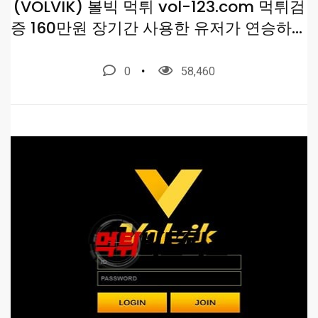
(VOLVIK) 볼빅 먹튀 vol-123.com 먹튀검
증 160만원 장기간 사용한 유저가 연승하니
탈퇴
0
58,460