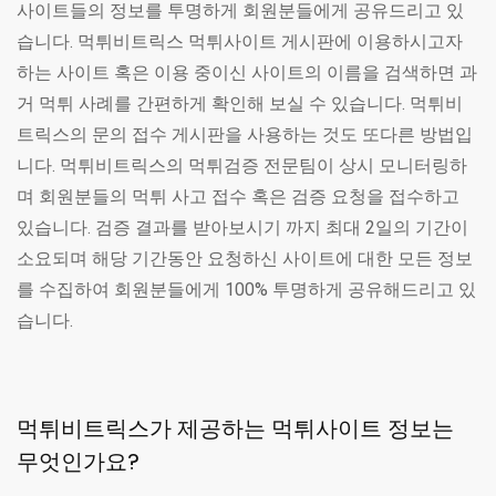
사이트들의 정보를 투명하게 회원분들에게 공유드리고 있
습니다. 먹튀비트릭스 먹튀사이트 게시판에 이용하시고자
하는 사이트 혹은 이용 중이신 사이트의 이름을 검색하면 과
거 먹튀 사례를 간편하게 확인해 보실 수 있습니다. 먹튀비
트릭스의 문의 접수 게시판을 사용하는 것도 또다른 방법입
니다. 먹튀비트릭스의 먹튀검증 전문팀이 상시 모니터링하
며 회원분들의 먹튀 사고 접수 혹은 검증 요청을 접수하고
있습니다. 검증 결과를 받아보시기 까지 최대 2일의 기간이
소요되며 해당 기간동안 요청하신 사이트에 대한 모든 정보
를 수집하여 회원분들에게 100% 투명하게 공유해드리고 있
습니다.
먹튀비트릭스가 제공하는 먹튀사이트 정보는
무엇인가요?