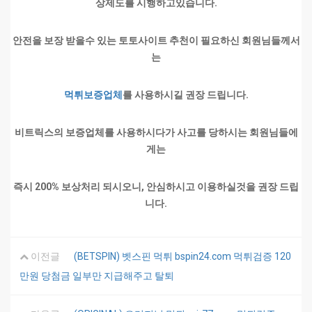
상제도를 시행하고있습니다.
안전을 보장 받을수 있는 토토사이트 추천이 필요하신 회원님들께서
는
먹튀보증업체
를 사용하시길 권장 드립니다.
비트릭스의 보증업체를 사용하시다가 사고를 당하시는 회원님들에
게는
즉시 200% 보상처리 되시오니, 안심하시고 이용하실것을 권장 드립
니다.
이전글
(BETSPIN) 벳스핀 먹튀 bspin24.com 먹튀검증 120
만원 당첨금 일부만 지급해주고 탈퇴