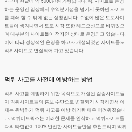
자금이 한달에 약 5000만원 가량입니다. 즉, 사이트를 운영
하는 운영진 입장에서 수익분기점을 넘기지 못하면 사이트
를 폐쇄 할 수 밖에 없는 상황입니다. 수없이 많은 토토사이
트들이 생겨나면서 토토 시장 또한 레드오션으로 바뀌었으
며 대부분의 사이트들이 적자인 상태로 운영되고 있습니다.
이에 따라 정상적인 운영을 하고자 개설되었던 사이트들도
먹튀사이트로 변질되어 가고 있습니다.
먹튀 사고를 사전에 예방하는 방법
먹튀 사고를 예방하기 위한 목적으로 개설된 검증사이트들
이 먹튀사이트들의 홍보 수단으로 변질되기 시작하면서 이
제는 완벽하게 먹튀 사고를 예방 하기란 매우 어려워졌습니
다. 먹튀비트릭스는 이러한 문제를 인식하고 먹튀사이트들
과의 타협없이 100% 안전한 사이트들만을 추천드리며 먹튀