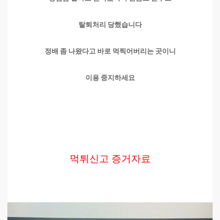
탈퇴처리 당했습니다
정배 좀 나왔다고 바로 먹찍어버리는 곳이니
이용 중지하세요
먹튀신고 증거자료