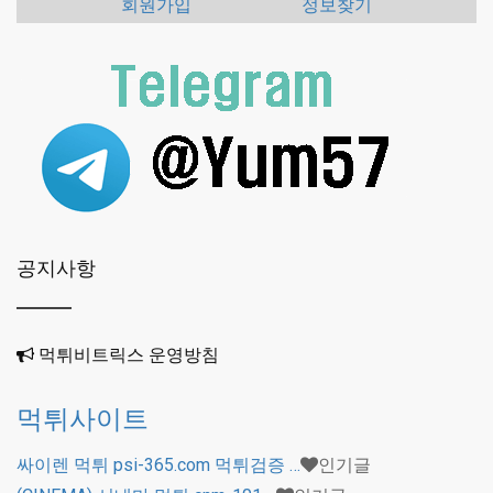
회원가입
정보찾기
공지사항
먹튀비트릭스 운영방침
먹튀사이트
싸이렌 먹튀 psi-365.com 먹튀검증 …
인기글