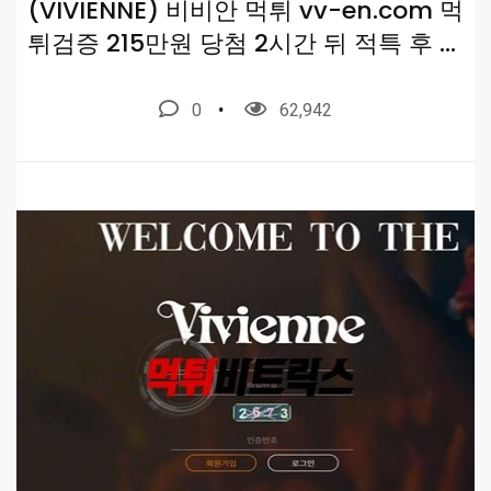
(VIVIENNE) 비비안 먹튀 vv-en.com 먹
튀검증 215만원 당첨 2시간 뒤 적특 후 몰
수
0
62,942