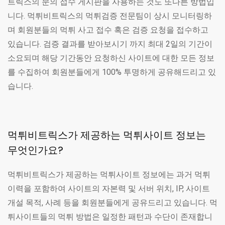
트릭스의 문의 접수 게시판을 사용하는 것도 또다른 방법입
니다. 먹튀비트릭스의 먹튀검증 전문팀이 상시 모니터링하
며 회원분들의 먹튀 사고 접수 혹은 검증 요청을 접수하고
있습니다. 검증 결과를 받아보시기 까지 최대 2일의 기간이
소요되며 해당 기간동안 요청하신 사이트에 대한 모든 정보
를 수집하여 회원분들에게 100% 투명하게 공유해드리고 있
습니다.
먹튀비트릭스가 제공하는 먹튀사이트 정보는
무엇인가요?
먹튀비트릭스가 제공하는 먹튀사이트 정보에는 과거 먹튀
이력을 포함하여 사이트의 자본력 및 서버 위치, IP, 사이트
개설 목적, 사례 등을 회원분들에게 공유드리고 있습니다. 먹
튀사이트들의 먹튀 방법은 일정한 패턴과 수단이 존재합니