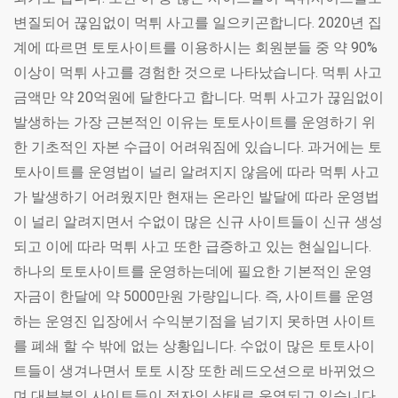
변질되어 끊임없이 먹튀 사고를 일으키곤합니다. 2020년 집
계에 따르면 토토사이트를 이용하시는 회원분들 중 약 90%
이상이 먹튀 사고를 경험한 것으로 나타났습니다. 먹튀 사고
금액만 약 20억원에 달한다고 합니다. 먹튀 사고가 끊임없이
발생하는 가장 근본적인 이유는 토토사이트를 운영하기 위
한 기초적인 자본 수급이 어려워짐에 있습니다. 과거에는 토
토사이트를 운영법이 널리 알려지지 않음에 따라 먹튀 사고
가 발생하기 어려웠지만 현재는 온라인 발달에 따라 운영법
이 널리 알려지면서 수없이 많은 신규 사이트들이 신규 생성
되고 이에 따라 먹튀 사고 또한 급증하고 있는 현실입니다.
하나의 토토사이트를 운영하는데에 필요한 기본적인 운영
자금이 한달에 약 5000만원 가량입니다. 즉, 사이트를 운영
하는 운영진 입장에서 수익분기점을 넘기지 못하면 사이트
를 폐쇄 할 수 밖에 없는 상황입니다. 수없이 많은 토토사이
트들이 생겨나면서 토토 시장 또한 레드오션으로 바뀌었으
며 대부분의 사이트들이 적자인 상태로 운영되고 있습니다.