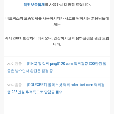
먹튀보증업체
를 사용하시길 권장 드립니다.
비트릭스의 보증업체를 사용하시다가 사고를 당하시는 회원님들에
게는
즉시 200% 보상처리 되시오니, 안심하시고 이용하실것을 권장 드립
니다.
이전글
(PING) 핑 먹튀 ping0120.com 먹튀검증 300만원 입
금은 받으면서 환전은 점검 중
다음글
(ROLEXBET) 롤렉스벳 먹튀 rolex-bet.com 먹튀검
증 235만원 후적특으로 당첨금 몰수