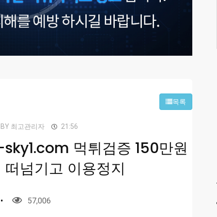
목록
BY
최고관리자
21:56
-sky1.com 먹튀검증 150만원
 떠넘기고 이용정지
57,006