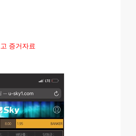
고 증거자료