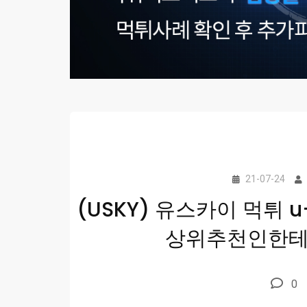
21-07-24
(USKY) 유스카이 먹튀 u
상위추천인한테
0