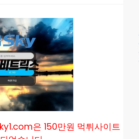
sky1.com은 150만원 먹튀사이트