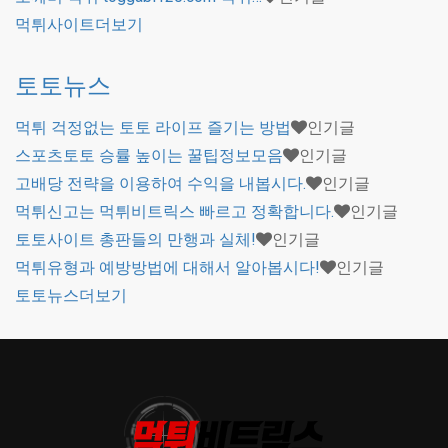
먹튀사이트
더보기
토토뉴스
먹튀 걱정없는 토토 라이프 즐기는 방법
인기글
스포츠토토 승률 높이는 꿀팁정보모음
인기글
고배당 전략을 이용하여 수익을 내봅시다.
인기글
먹튀신고는 먹튀비트릭스 빠르고 정확합니다.
인기글
토토사이트 총판들의 만행과 실체!
인기글
먹튀유형과 예방방법에 대해서 알아봅시다!
인기글
토토뉴스
더보기