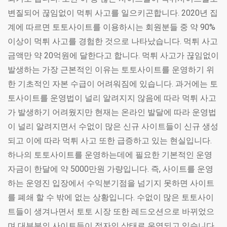
변질되어 끊임없이 먹튀 사고를 일으키곤합니다. 2020년 집
계에 따르면 토토사이트를 이용하시는 회원분들 중 약 90%
이상이 먹튀 사고를 경험한 것으로 나타났습니다. 먹튀 사고
금액만 약 20억원에 달한다고 합니다. 먹튀 사고가 끊임없이
발생하는 가장 근본적인 이유는 토토사이트를 운영하기 위
한 기초적인 자본 수급이 어려워짐에 있습니다. 과거에는 토
토사이트를 운영법이 널리 알려지지 않음에 따라 먹튀 사고
가 발생하기 어려웠지만 현재는 온라인 발달에 따라 운영법
이 널리 알려지면서 수없이 많은 신규 사이트들이 신규 생성
되고 이에 따라 먹튀 사고 또한 급증하고 있는 현실입니다.
하나의 토토사이트를 운영하는데에 필요한 기본적인 운영
자금이 한달에 약 5000만원 가량입니다. 즉, 사이트를 운영
하는 운영진 입장에서 수익분기점을 넘기지 못하면 사이트
를 폐쇄 할 수 밖에 없는 상황입니다. 수없이 많은 토토사이
트들이 생겨나면서 토토 시장 또한 레드오션으로 바뀌었으
며 대부분의 사이트들이 적자인 상태로 운영되고 있습니다.