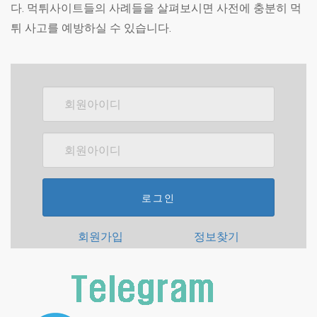
다. 먹튀사이트들의 사례들을 살펴보시면 사전에 충분히 먹
튀 사고를 예방하실 수 있습니다.
로그인
회원가입
정보찾기