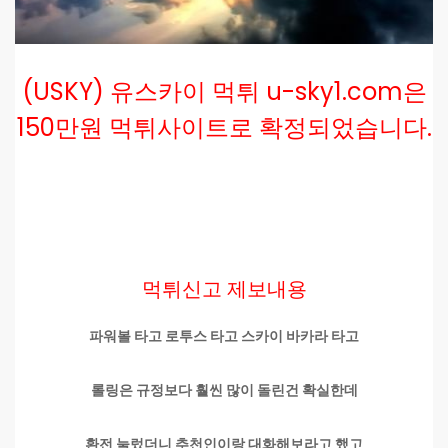
(USKY) 유스카이 먹튀 u-sky1.com은
150만원 먹튀사이트로 확정되었습니다.
먹튀신고 제보내용
파워볼 타고 로투스 타고 스카이 바카라 타고
롤링은 규정보다 훨씬 많이 돌린건 확실한데
환전 눌렀더니 추천인이랑 대화해보라고 했고