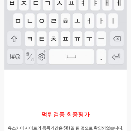
먹튀검증 최종평가
유스카이 사이트의 등록기간은 581일 된 것으로 확인되었습니다.