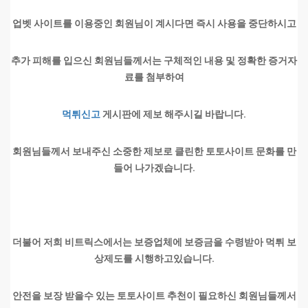
업벳 사이트를 이용중인 회원님이 계시다면 즉시 사용을 중단하시고
추가 피해를 입으신 회원님들께서는 구체적인 내용 및 정확한 증거자
료를 첨부하여
먹튀신고
게시판에 제보 해주시길 바랍니다.
회원님들께서 보내주신 소중한 제보로 클린한 토토사이트 문화를 만
들어 나가겠습니다.
더불어 저희 비트릭스에서는 보증업체에 보증금을 수령받아 먹튀 보
상제도를 시행하고있습니다.
안전을 보장 받을수 있는 토토사이트 추천이 필요하신 회원님들께서