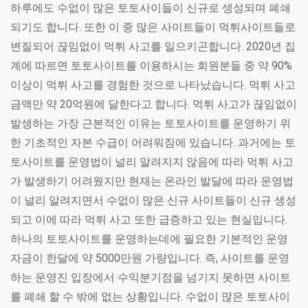
하루에도 수없이 많은 토토사이들이 신규로 생성되며 폐쇄
되기도 합니다. 또한 이 중 많은 사이트들이 먹튀사이트들로
변질되어 끊임없이 먹튀 사고를 일으키곤합니다. 2020년 집
계에 따르면 토토사이트를 이용하시는 회원분들 중 약 90%
이상이 먹튀 사고를 경험한 것으로 나타났습니다. 먹튀 사고
금액만 약 20억원에 달한다고 합니다. 먹튀 사고가 끊임없이
발생하는 가장 근본적인 이유는 토토사이트를 운영하기 위
한 기초적인 자본 수급이 어려워짐에 있습니다. 과거에는 토
토사이트를 운영법이 널리 알려지지 않음에 따라 먹튀 사고
가 발생하기 어려웠지만 현재는 온라인 발달에 따라 운영법
이 널리 알려지면서 수없이 많은 신규 사이트들이 신규 생성
되고 이에 따라 먹튀 사고 또한 급증하고 있는 현실입니다.
하나의 토토사이트를 운영하는데에 필요한 기본적인 운영
자금이 한달에 약 5000만원 가량입니다. 즉, 사이트를 운영
하는 운영진 입장에서 수익분기점을 넘기지 못하면 사이트
를 폐쇄 할 수 밖에 없는 상황입니다. 수없이 많은 토토사이