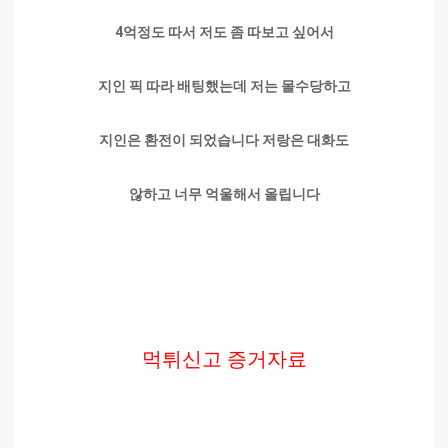
4억정도 따서 저도 좀 따보고 싶어서
지인 픽 따라 배팅했는데 저는 몰수당하고
지인은 환전이 되었습니다 저랑은 대화도
않하고 너무 억울해서 올립니다
먹튀신고 증거자료