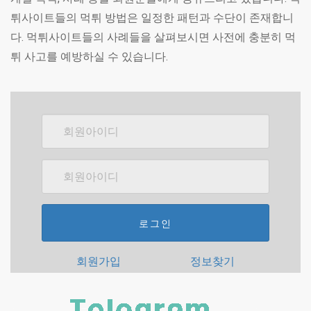
튀사이트들의 먹튀 방법은 일정한 패턴과 수단이 존재합니
다. 먹튀사이트들의 사례들을 살펴보시면 사전에 충분히 먹
튀 사고를 예방하실 수 있습니다.
로그인
회원가입
정보찾기