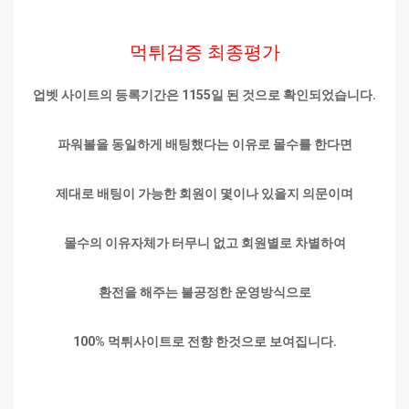
먹튀검증 최종평가
업벳 사이트의 등록기간은 1155일 된 것으로 확인되었습니다.
파워볼을 동일하게 배팅했다는 이유로 몰수를 한다면
제대로 배팅이 가능한 회원이 몇이나 있을지 의문이며
몰수의 이유자체가 터무니 없고 회원별로 차별하여
환전을 해주는 불공정한 운영방식으로
100% 먹튀사이트로 전향 한것으로 보여집니다.