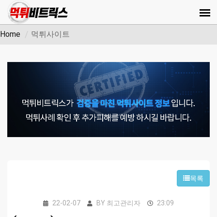
Home
먹튀사이트
목록
22-02-07
BY
최고관리자
23:09