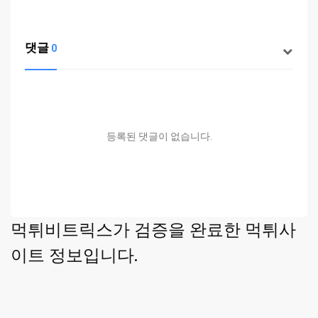
댓글
0
등록된 댓글이 없습니다.
먹튀비트릭스가 검증을 완료한 먹튀사
이트 정보입니다.