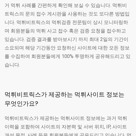
거 먹튀 사례를 간편하게 확인해 보실 수 있습니다. 먹튀비
트릭스의 문의 접수 게시판을 사용하는 것도 또다른 방법입
니다. 먹튀비트릭스의 먹튀검증 전문팀이 상시 모니터링하
며 회원분들의 먹튀 사고 접수 혹은 검증 요청을 접수하고
있습니다. 검증 결과를 받아보시기 까지 최대 2일의 기간이
소요되며 해당 기간동안 요청하신 사이트에 대한 모든 정보
를 수집하여 회원분들에게 100% 투명하게 공유해드리고 있
습니다.
먹튀비트릭스가 제공하는 먹튀사이트 정보는
무엇인가요?
먹튀비트릭스가 제공하는 먹튀사이트 정보에는 과거 먹튀
이력을 포함하여 사이트의 자본력 및 서버 위치, IP, 사이트
개설 목적, 사례 등을 회원분들에게 공유드리고 있습니다. 먹